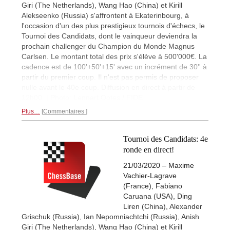
Giri (The Netherlands), Wang Hao (China) et Kirill
Alekseenko (Russia) s'affrontent à Ekaterinbourg, à
l'occasion d'un des plus prestigieux tournois d'échecs, le
Tournoi des Candidats, dont le vainqueur deviendra la
prochain challenger du Champion du Monde Magnus
Carlsen. Le montant total des prix s'élève à 500'000€. La
cadence est de 100'+50'+15' avec un incrément de 30'' à
partir du premier coup. Il n'est pas permis de proposer
nulle avant le 40e coup. Diffusion en direct à partir de
12h00. | Photo: Lennart Ootes / FIDE
Plus…
Commentaires
Tournoi des Candidats: 4e
ronde en direct!
21/03/2020 – Maxime
Vachier-Lagrave
(France), Fabiano
Caruana (USA), Ding
Liren (China), Alexander
Grischuk (Russia), Ian Nepomniachtchi (Russia), Anish
Giri (The Netherlands), Wang Hao (China) et Kirill