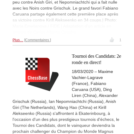
peu contre Anish Giri, et Nepomniachtchi qui a fait nulle
avec les Noirs contre Grischuk. Le grand favori Fabiano
Caruana partage également cette première place après
sa victoire contre Kirill Alekseenko en 34 coups.| Photo:
Maria Emelianova / FIDE | Adaptation d'un article en
anglais de Carlos Alberto Colodro.
Plus…
Commentaires
1
Tournoi des Candidats: 2e
ronde en direct!
18/03/2020 – Maxime
Vachier-Lagrave
(France), Fabiano
Caruana (USA), Ding
Liren (China), Alexander
Grischuk (Russia), Ian Nepomniachtchi (Russia), Anish
Giri (The Netherlands), Wang Hao (China) et Kirill
Alekseenko (Russia) s'affrontent à Ekaterinbourg, à
l'occasion d'un des plus prestigieux tournois d'échecs, le
Tournoi des Candidats, dont le vainqueur deviendra la
prochain challenger du Champion du Monde Magnus