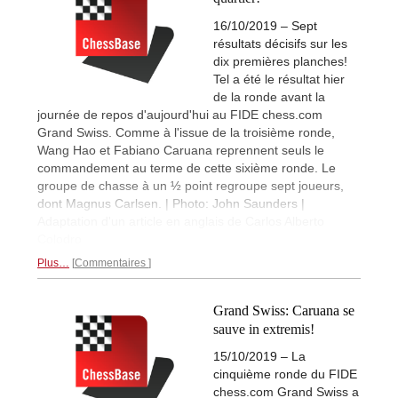
16/10/2019 – Sept
résultats décisifs sur les
dix premières planches!
Tel a été le résultat hier
de la ronde avant la
journée de repos d'aujourd'hui au FIDE chess.com
Grand Swiss. Comme à l'issue de la troisième ronde,
Wang Hao et Fabiano Caruana reprennent seuls le
commandement au terme de cette sixième ronde. Le
groupe de chasse à un ½ point regroupe sept joueurs,
dont Magnus Carlsen. | Photo: John Saunders |
Adaptation d'un article en anglais de Carlos Alberto
Colodro
Plus…
Commentaires
Grand Swiss: Caruana se
sauve in extremis!
15/10/2019 – La
cinquième ronde du FIDE
chess.com Grand Swiss a