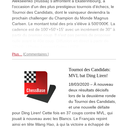
Alekseenko (Russia) s'affrontent à Ekaterinbourg, à
l'occasion d'un des plus prestigieux tournois d'échecs, le
Tournoi des Candidats, dont le vainqueur deviendra la
prochain challenger du Champion du Monde Magnus
Carlsen. Le montant total des prix s'élève à 500'000€. La
cadence est de 100'+50'+15' avec un incrément de 30'' à
partir du premier coup. Il n'est pas permis de proposer
nulle avant le 40e coup. Diffusion en direct à partir de
12h00. | Photo: Lennart Ootes / FIDE
Plus…
Commentaires
Tournoi des Candidats:
MVL bat Ding Liren!
18/03/2020 – À nouveau
deux résultats décisifs
lors de la deuxième ronde
du Tournoi des Candidats,
et une nouvelle défaite
pour Ding Liren! Cette fois en 37 coups contre MVL, qui
jouait à nouveau avec les Blancs. Le Français rejoint
ainsi en tête Wang Hao, à qui la victoire a échappé de