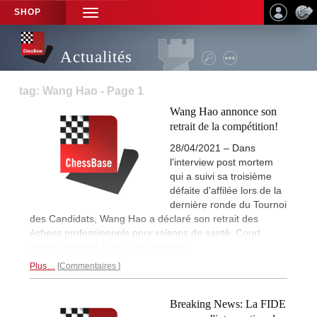
SHOP
TOGGLE
NAVIGATION
Actualités
tag: Wang Hao - Page 1
Wang Hao annonce son
retrait de la compétition!
28/04/2021 – Dans
l'interview post mortem
qui a suivi sa troisième
défaite d'affilée lors de la
dernière ronde du Tournoi
des Candidats, Wang Hao a déclaré son retrait des
échecs professionnels pour raisons de santé. Court
portrait d'André Schulz et interview.
Plus…
Commentaires
Breaking News: La FIDE