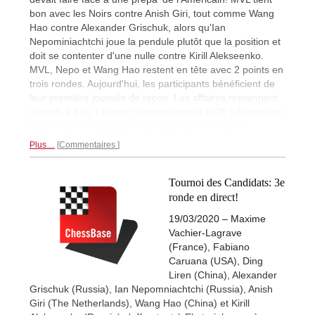
bon avec les Noirs contre Anish Giri, tout comme Wang
Hao contre Alexander Grischuk, alors qu'Ian
Nepominiachtchi joue la pendule plutôt que la position et
doit se contenter d'une nulle contre Kirill Alekseenko.
MVL, Nepo et Wang Hao restent en tête avec 2 points en
trois rondes. Aujourd'hui, les participants bénéficient de
leur première journée de repos. Les affaires reprennent
samedi à 12h. | Photo: Lennart Ootes / FIDE | Adaptation
d'un article en anglais de Carlos Alberto Colodro.
Plus…
Commentaires
Tournoi des Candidats: 3e
ronde en direct!
19/03/2020 – Maxime
Vachier-Lagrave
(France), Fabiano
Caruana (USA), Ding
Liren (China), Alexander
Grischuk (Russia), Ian Nepomniachtchi (Russia), Anish
Giri (The Netherlands), Wang Hao (China) et Kirill