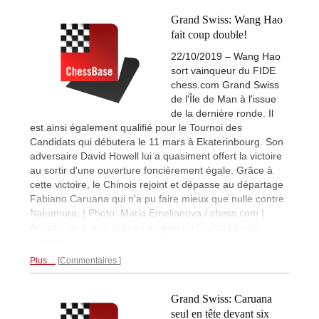
Grand Swiss: Wang Hao
fait coup double!
22/10/2019 – Wang Hao
sort vainqueur du FIDE
chess.com Grand Swiss
de l'Île de Man à l'issue
de la dernière ronde. Il
est ainsi également qualifié pour le Tournoi des
Candidats qui débutera le 11 mars à Ekaterinbourg. Son
adversaire David Howell lui a quasiment offert la victoire
au sortir d'une ouverture foncièrement égale. Grâce à
cette victoire, le Chinois rejoint et dépasse au départage
Fabiano Caruana qui n'a pu faire mieux que nulle contre
Nakamura. | Photo: Maria Emelianova / chess.com |
Adaptation d'un article en anglais de Carlos Alberto
Colodro
Plus…
Commentaires
Grand Swiss: Caruana
seul en tête devant six