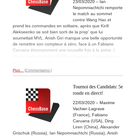
23/03/2020 – Ian
Nepomniachtchi remporte
le match au sommet
contre Wang Hao et
prend les commandes en solitaire, après que Kirill
Alekseenko se soit bien sorti de la prep' que lui
soumettait MVL. Anish Giri manque une belle opportunité
de remettre son compteur à zéro, face à un Fabiano
Caruana étonnamment une nouvelle fois à la peine. |
Photo: Lennart Ootes / FIDE | Adaptation d'un article en
anglais de Carlos Alberto Colodro.
Plus…
Commentaires
Tournoi des Candidats: 5e
ronde en direct!
22/03/2020 – Maxime
Vachier-Lagrave
(France), Fabiano
Caruana (USA), Ding
Liren (China), Alexander
Grischuk (Russia), Ian Nepomniachtchi (Russia), Anish