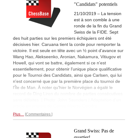
"Candidats" potentiels
21/10/2019 – La tension
est à son comble à une
ronde de la fin du Grand
Swiss de la FIDE. Sept
des huit parties sur les premiers échiquiers ont été
décisives hier. Caruana tient la corde pour remporter la
victoire. Il est seule en tête avec un ½ point d'avance sur
Wang Hao, Alekseenko, Aronian, Nakamura, Vitiugov et
Howell, qui vont se battre, également si ce n'est
essentiellement, pour obtenir l'unique place qualificative
pour le Tournoi des Candidats, ainsi que Carlsen, qui lui
n'est concerné que par la première place du tournoi de
l'Île de Man. À noter qu'hier le Norvégien a égalé le
record de Ding Liren du nombre de parties consécutives
sans défaites. | Photo: John Saunders | Adaptation d'un
article en anglais de Carlos Alberto Colodro
Plus…
Commentaires
Grand Swiss: Pas de
quartier!