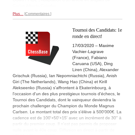
Carlos Alberto Colodro.
Plus…
Commentaires
Tournoi des Candidats: 1e
ronde en direct!
17/03/2020 – Maxime
Vachier-Lagrave
(France), Fabiano
Caruana (USA), Ding
Liren (China), Alexander
Grischuk (Russia), Ian Nepomniachtchi (Russia), Anish
Giri (The Netherlands), Wang Hao (China) et Kirill
Alekseenko (Russia) s'affrontent à Ekaterinbourg, à
l'occasion d'un des plus prestigieux tournois d'échecs, le
Tournoi des Candidats, dont le vainqueur deviendra la
prochain challenger du Champion du Monde Magnus
Carlsen. Le montant total des prix s'élève à 500'000€. La
cadence est de 100'+50'+15' avec un incrément de 30'' à
partir du premier coup. Il n'est pas permis de proposer
nulle avant le 40e coup. Diffusion en direct à partir de