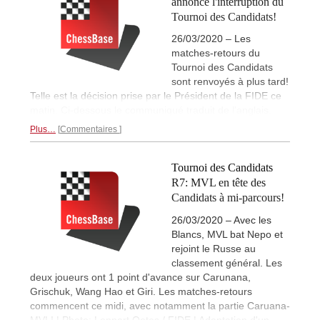
annonce l'interruption du
Tournoi des Candidats!
26/03/2020 – Les
matches-retours du
Tournoi des Candidats
sont renvoyés à plus tard!
Telle est la décision prise par le Président de la FIDE ce
matin. Ci-dessous le communiqué traduit de l'anglais.
Plus…
Commentaires
Tournoi des Candidats
R7: MVL en tête des
Candidats à mi-parcours!
26/03/2020 – Avec les
Blancs, MVL bat Nepo et
rejoint le Russe au
classement général. Les
deux joueurs ont 1 point d'avance sur Carunana,
Grischuk, Wang Hao et Giri. Les matches-retours
commencent ce midi, avec notamment la partie Caruana-
MVL! | Photo: Lennart Ootes / FIDE | Adaptation d'un