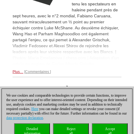
tenu les spectateurs en
haleine pendant près de
sept heures, avec le n°2 mondial, Fabiano Caruana,
sauvant miraculeusement un ½ point au premier
échiquier contre Luke McShane. Au deuxième échiquier,
Wang Hao et Parham Maghsoodloo ont également
partagé l'enjeu, ce qui pemet à Alexander Grischuk,
Vladimir Fedoseev et Alexei Shirov de rejoindre les
leaders après leur victoire respective avec les Blancs. |
Photos: Maria Emelianova / chess.com | Adaptation d'un
article en anglais de Carlos Alberto Colodro
Plus…
Commentaires
1
We use cookies and comparable technologies to provide certain functions, to improve
the user experience and to offer interest-oriented content. Depending on their intended
use, analysis cookies and marketing cookies may be used in addition to technically
required cookies.
Here
you can make detailed settings or revoke your consent (if
necessary partially) with effect for the future. Further information can be found in our
data protection declaration
.
Protection des données
|
Impressum
|
Contact
|
Cookies Management
|
Licences
|
Compliance Hotline
|
Accueil
Detailed
Reject
Accept
© 2017 ChessBase GmbH | Osterbekstraße 90a | D-22083 Hambourg |
information
all
all