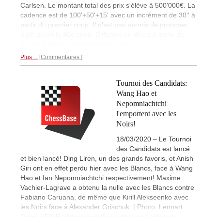
Carlsen. Le montant total des prix s'élève à 500'000€. La
cadence est de 100'+50'+15' avec un incrément de 30'' à
partir du premier coup. Il n'est pas permis de proposer
nulle avant le 40e coup. Diffusion en direct à partir de
12h00. | Photo: Lennart Ootes / FIDE
Plus…
Commentaires
Tournoi des Candidats:
Wang Hao et
Nepomniachtchi
l'emportent avec les
Noirs!
18/03/2020 – Le Tournoi
des Candidats est lancé
et bien lancé! Ding Liren, un des grands favoris, et Anish
Giri ont en effet perdu hier avec les Blancs, face à Wang
Hao et Ian Nepomniachtchi respectivement! Maxime
Vachier-Lagrave a obtenu la nulle avec les Blancs contre
Fabiano Caruana, de même que Kirill Alekseenko avec
les Noirs face à Alexander Grischuk. | Photo: Lennart
Ootes / FIDE | Adaptation d'un article en anglais de