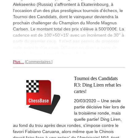
Alekseenko (Russia) s'affrontent à Ekaterinbourg, à
l'occasion d'un des plus prestigieux tournois d'échecs, le
Tournoi des Candidats, dont le vainqueur deviendra la
prochain challenger du Champion du Monde Magnus
Carlsen. Le montant total des prix s'élève à 500'000€. La
cadence est de 100'+50'+15' avec un incrément de 30'' à
partir du premier coup. Il n'est pas permis de proposer
nulle avant le 40e coup. Diffusion en direct à partir de
12h00. | Photo: Lennart Ootes / FIDE
Plus…
Commentaires
Tournoi des Candidats
R3: Ding Liren rebat les
cartes!
20/03/2020 – Une seule
partie décisive hier lors de
la troisième ronde, mais
quelle partie! Ding Liren,
au fond du trou après deux rondes, s'impose contre le
favori Fabiano Caruana, alors même que le Chinois
devait faire face à une prépa' de l'Américain! MVL tient