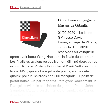
12h00. | Photos: FIDE
Plus…
Commentaires
David Paravyan gagne le
Masters de Gibraltar
01/02/2020 – Le jeune
GM russe David
Paravyan, agé de 21 ans,
empoche les £30'000
réservées au vainqueur
après avoir battu Wang Hao dans la finale du tie-break.
Les finalistes avaient respectivement éliminé deux autres
espoirs Russes, Andrey Esipenko et Daniil Yuffa en demi-
finale. MVL, qui était à égalité de points, n'a pas été
qualifié pour le tie-break car il lui manquait... 1 point de
performance Elo par rapport à Paravyan! Décidément, le
Français devient le spécialiste du genre. | Photo: John
Saunders | Adaptation d'un article en anglais de Carlos
Alberto Colodro.
Plus…
Commentaires