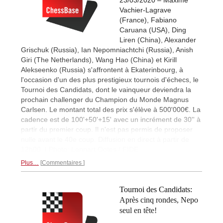
23/03/2020 – Maxime
Vachier-Lagrave
(France), Fabiano
Caruana (USA), Ding
Liren (China), Alexander
Grischuk (Russia), Ian Nepomniachtchi (Russia), Anish
Giri (The Netherlands), Wang Hao (China) et Kirill
Alekseenko (Russia) s'affrontent à Ekaterinbourg, à
l'occasion d'un des plus prestigieux tournois d'échecs, le
Tournoi des Candidats, dont le vainqueur deviendra la
prochain challenger du Champion du Monde Magnus
Carlsen. Le montant total des prix s'élève à 500'000€. La
cadence est de 100'+50'+15' avec un incrément de 30'' à
partir du premier coup. Il n'est pas permis de proposer
nulle avant le 40e coup. Diffusion en direct à partir de
12h00. | Photo: Lennart Ootes / FIDE
Plus…
Commentaires
Tournoi des Candidats:
Après cinq rondes, Nepo
seul en tête!