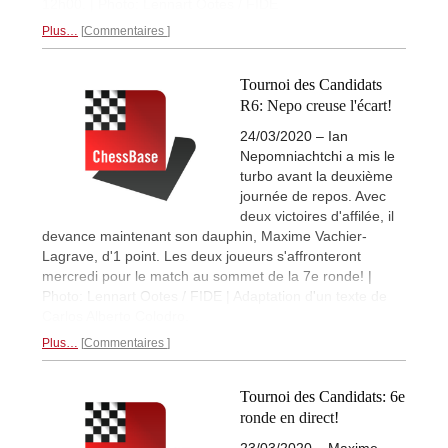
12h00. | Photo: Lennart Ootes / FIDE
Plus…
Commentaires
Tournoi des Candidats
R6: Nepo creuse l'écart!
24/03/2020 – Ian
Nepomniachtchi a mis le
turbo avant la deuxième
journée de repos. Avec
deux victoires d'affilée, il
devance maintenant son dauphin, Maxime Vachier-
Lagrave, d'1 point. Les deux joueurs s'affronteront
mercredi pour le match au sommet de la 7e ronde! |
Photo: Lennart Ootes / FIDE | Adaptation d'un texte de
Carlos Alberto Colodro.
Plus…
Commentaires
Tournoi des Candidats: 6e
ronde en direct!