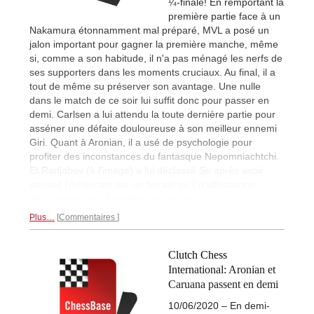
¼-finale! En remportant la
première partie face à un
Nakamura étonnamment mal préparé, MVL a posé un
jalon important pour gagner la première manche, même
si, comme a son habitude, il n'a pas ménagé les nerfs de
ses supporters dans les moments cruciaux. Au final, il a
tout de même su préserver son avantage. Une nulle
dans le match de ce soir lui suffit donc pour passer en
demi. Carlsen a lui attendu la toute dernière partie pour
asséner une défaite douloureuse à son meilleur ennemi
Giri. Quant à Aronian, il a usé de psychologie pour
profiter des inconstances du fantasque Nepomniachtchi.
Et Radjabov (à l'image) a lui déclassé So après avoir
poussé l'Américain sur un terrain qu'il n'affectionne
absolument pas. Matches retours,
ce soir à 18h
.
Plus…
Commentaires
Clutch Chess
International: Aronian et
Caruana passent en demi
10/06/2020 – En demi-