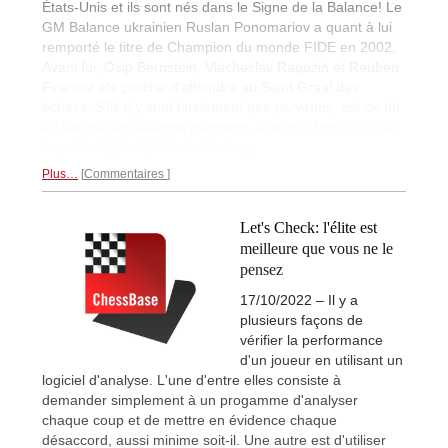
États-Unis et ils sont nés dans le Signe de la Balance! Le
GM Balance ukrainien Ruslan Ponomariov a quant à lui
remporté le titre de Champion du monde FIDE en 2002.
Avant lui, Osip Bernstein, Viacheslav Ragozin et Reuben
Fine ont été proche d'atteindre au Saint Graal des
échecs. S'ils n'y sont finalement pas parvenus, est-ce dû
au fait que les Balance prennent, à ce que l'on dit, le jeu
trop à la légère? | Photo: Pixabay.
Plus…
Commentaires
Let's Check: l'élite est
meilleure que vous ne le
pensez
17/10/2022 – Il y a
plusieurs façons de
vérifier la performance
d'un joueur en utilisant un
logiciel d'analyse. L'une d'entre elles consiste à
demander simplement à un progamme d'analyser
chaque coup et de mettre en évidence chaque
désaccord, aussi minime soit-il. Une autre est d'utiliser