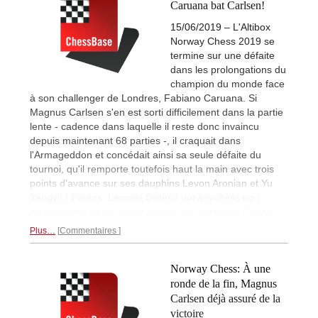
Caruana bat Carlsen!
15/06/2019 – L'Altibox
Norway Chess 2019 se
termine sur une défaite
dans les prolongations du
champion du monde face
à son challenger de Londres, Fabiano Caruana. Si
Magnus Carlsen s'en est sorti difficilement dans la partie
lente - cadence dans laquelle il reste donc invaincu
depuis maintenant 68 parties -, il craquait dans
l'Armageddon et concédait ainsi sa seule défaite du
tournoi, qu'il remporte toutefois haut la main avec trois
points d'avance sur ses dauphins Levon Aronian et Yu
Yangyi. | Photos: Lennart Ootes / norwaychess.no |
Adaptation d'un article en anglais de Johannes Fischer.
Plus…
Commentaires
Norway Chess: À une
ronde de la fin, Magnus
Carlsen déjà assuré de la
victoire