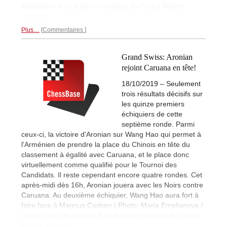
Adaptation d'un article en anglais de Carlos Alberto
Colodro
Plus…
Commentaires
Grand Swiss: Aronian
rejoint Caruana en tête!
18/10/2019 – Seulement
trois résultats décisifs sur
les quinze premiers
échiquiers de cette
septième ronde. Parmi
ceux-ci, la victoire d'Aronian sur Wang Hao qui permet à
l'Arménien de prendre la place du Chinois en tête du
classement à égalité avec Caruana, et le place donc
virtuellement comme qualifié pour le Tournoi des
Candidats. Il reste cependant encore quatre rondes. Cet
après-midi dès 16h, Aronian jouera avec les Noirs contre
Caruana. Au deuxième échiquier, Wang Hao aura fort à
faire face à Magnus Carlsen | Photo: Maria Emelianova /
chess.com | Adaptation d'un article en anglais de Carlos
Alberto Colodro