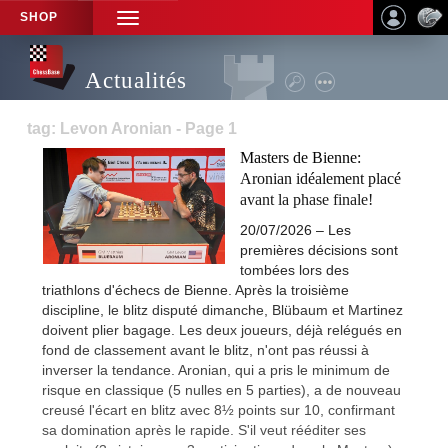
SHOP
TOGGLE
NAVIGATION
Actualités
tag: Levon Aronian - Page 1
Masters de Bienne:
Aronian idéalement placé
avant la phase finale!
20/07/2026 – Les
premières décisions sont
tombées lors des
triathlons d'échecs de Bienne. Après la troisième
discipline, le blitz disputé dimanche, Blübaum et Martinez
doivent plier bagage. Les deux joueurs, déjà relégués en
fond de classement avant le blitz, n'ont pas réussi à
inverser la tendance. Aronian, qui a pris le minimum de
risque en classique (5 nulles en 5 parties), a de nouveau
creusé l'écart en blitz avec 8½ points sur 10, confirmant
sa domination après le rapide. S'il veut rééditer ses