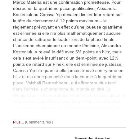
Marco Materia est une confirmation prometteuse. Pour
décrocher la quatrième place qualificative, Alexandra
Kosteniuk ou Carissa Yip devaient limiter leur retard sur
la tête du classement à 12 points maximum – le
règlement prévoyant en effet qu'une joueuse quatrième
est éliminée si elle n'a plus mathématiquement aucune
chance de rattraper le leader lors de la phase finale.
L'ancienne championne du monde féminine, Alexandra
Kosteniuk, a relevé le défi avec 5½ points en blitz, mais
cela s'est avéré insuffisant d'un demi-point: avec 12½
points de retard sur Finek, elle est éliminée de justesse.
Carissa Yip n'a quant à elle jamais trouvé son rythme en
blitz et n'a donc pas pesé dans la course à la quatrième
place. Vaishali Rameshbabu, qui affrontera plus tard
dans l'année la championne du monde en titre Ju
Wenjun pour le titre mondial féminin, a elle aussi quitté la
compétition aujourd'hui, sans doute déjà l'esprit tourné
vers ce prochain combat. | Photo:
Festival d'échecs de
Bienne
.
Plus…
Commentaires
Freestyle: Aronian