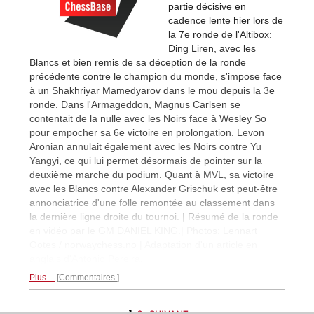
partie décisive en
cadence lente hier lors de
la 7e ronde de l'Altibox:
Ding Liren, avec les
Blancs et bien remis de sa déception de la ronde
précédente contre le champion du monde, s'impose face
à un Shakhriyar Mamedyarov dans le mou depuis la 3e
ronde. Dans l'Armageddon, Magnus Carlsen se
contentait de la nulle avec les Noirs face à Wesley So
pour empocher sa 6e victoire en prolongation. Levon
Aronian annulait également avec les Noirs contre Yu
Yangyi, ce qui lui permet désormais de pointer sur la
deuxième marche du podium. Quant à MVL, sa victoire
avec les Blancs contre Alexander Grischuk est peut-être
annonciatrice d'une folle remontée au classement dans
la dernière ligne droite du tournoi. | Résumé de la ronde
en vidéo par le GM DANIEL KING.| Photos: Lennart
Ootes / norwaychess.no | Adaptation d'un article en
anglais d'Antonio Pereira.
Plus…
Commentaires
1
2
SUIVANT