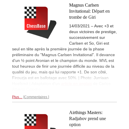
Magnus Carlsen
Invitational: Départ en
trombe de Giri
14/03/2021 – Avec +3 et
deux victoires de prestige,
successivement sur
Carlsen et So, Giri est
seul en tête après la première journée de la phase
préliminaire du "Magnus Carlsen Invitational". Il devance
d'un ½ point Aronian et le champion du monde. MVL est
tout heureux de finir une journée difficile au niveau de la
qualité du jeu, mais qui lui rapporte +1. De son côté,
Firouzja est en ballotage avec 50%. | Photo: Jurriaan
Hoefsmit | Adaptation d'un
article en anglais
de Carlos
Alberto Colodro.
Plus…
Commentaires
Airthings Masters:
Radjabov prend une
option