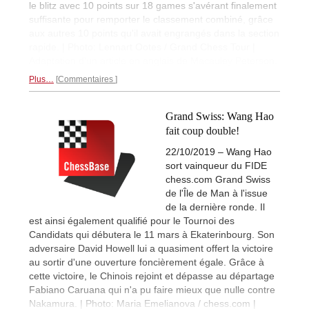
le blitz avec 10 points sur 18 games s'avérant finalement
suffisante pour remporter le classement combiné, grâce
aux autres 10 points qu'il avait engrangés dans la section
rapide. | Photo: Lennart Ootes / Grand Chess Tour |
Adaptation d'un article en anglais de Macauley Peterson.
Plus…
Commentaires
Grand Swiss: Wang Hao
fait coup double!
22/10/2019 – Wang Hao
sort vainqueur du FIDE
chess.com Grand Swiss
de l'Île de Man à l'issue
de la dernière ronde. Il
est ainsi également qualifié pour le Tournoi des
Candidats qui débutera le 11 mars à Ekaterinbourg. Son
adversaire David Howell lui a quasiment offert la victoire
au sortir d'une ouverture foncièrement égale. Grâce à
cette victoire, le Chinois rejoint et dépasse au départage
Fabiano Caruana qui n'a pu faire mieux que nulle contre
Nakamura. | Photo: Maria Emelianova / chess.com |