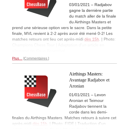
03/01/2021 – Radjabov
gagne la dernière partie
du match aller de la finale
du Airthings Masters et
prend une sérieuse option vers le sacre. Dans la petite
finale, MVL revient à 2-2 après avoir été mené 0-2! Les
matches retours ont lieu cet après-midi
dès 15h
. | Photo:
Champions Chess Tour | Adaptation d'un article en
allemand de Klaus Besenthal
Plus…
Commentaires
Airthings Masters:
Avantage Radjabov et
Aronian
01/01/2021 – Levon
Aronian et Teimour
Radjabov tiennent la
corde dans les demi-
finales du Airthings Masters. Matches retours à suivre cet
après-midi
dès 15h
. | Photo: FIDE | Traduction d'un