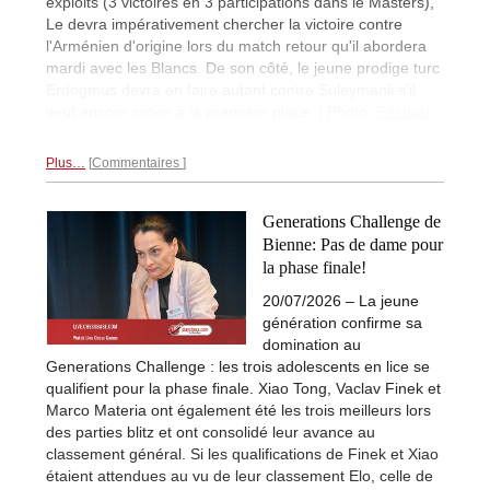
exploits (3 victoires en 3 participations dans le Masters),
Le devra impérativement chercher la victoire contre
l'Arménien d'origine lors du match retour qu'il abordera
mardi avec les Blancs. De son côté, le jeune prodige turc
Erdogmus devra en faire autant contre Suleymanli s'il
veut encore croire à la première place. | Photo:
Festival
d'échecs de Bienne
.
Plus…
Commentaires
Generations Challenge de
Bienne: Pas de dame pour
la phase finale!
20/07/2026 – La jeune
génération confirme sa
domination au
Generations Challenge : les trois adolescents en lice se
qualifient pour la phase finale. Xiao Tong, Vaclav Finek et
Marco Materia ont également été les trois meilleurs lors
des parties blitz et ont consolidé leur avance au
classement général. Si les qualifications de Finek et Xiao
étaient attendues au vu de leur classement Elo, celle de