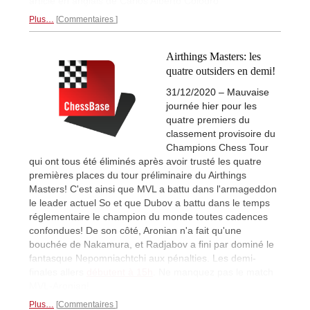
article en anglais de Carlos Alberto Colodro
Plus…
Commentaires
Airthings Masters: les
quatre outsiders en demi!
31/12/2020 – Mauvaise
journée hier pour les
quatre premiers du
classement provisoire du
Champions Chess Tour
qui ont tous été éliminés après avoir trusté les quatre
premières places du tour préliminaire du Airthings
Masters! C'est ainsi que MVL a battu dans l'armageddon
le leader actuel So et que Dubov a battu dans le temps
réglementaire le champion du monde toutes cadences
confondues! De son côté, Aronian n'a fait qu'une
bouchée de Nakamura, et Radjabov a fini par dominé le
fantasque Nepomniachtchi aux pénalties. Les demi-
finales allers
débutent à 15h
. Ne manquez pas le match
MVL-Aronian!
Plus…
Commentaires