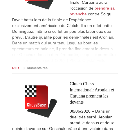
finale, Caruana aura
l'occasion de
prendre sa
revanche
contre So qui
l'avait battu lors de la finale de l'expérience
exclusivement américaine du Clutch. Il a en effet battu
Dominguez, même si ce fut un peu plus laborieux que
prévu. L'autre qualifié pour les demi-finales est Aronian.
Dans un match qui aura tenu jusqu'au bout les
spectateurs en haleine, il prendra finalement le dessus
sur Grischuk dans la dernière partie, ce qui lui permettra
de défier Carlsen jeudi (20h). | Photo: Crystal Fuller
Plus…
Commentaires
Clutch Chess
International: Aronian et
Caruana prennent les
devants
08/06/2020 – Dans un
duel très serré, Aronian
prend le dessus et deux
points d'avance sur Grischuk grâce à une victoire dans