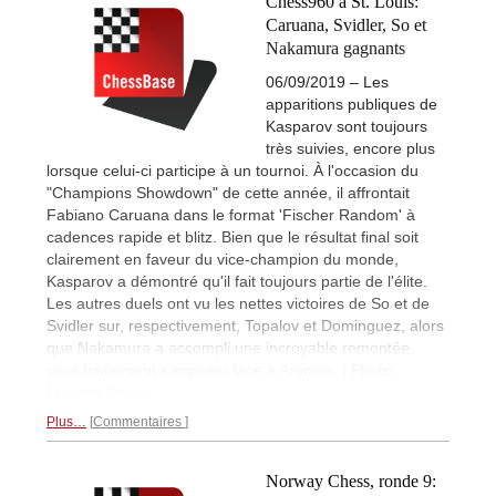
Chess960 à St. Louis:
Caruana, Svidler, So et
Nakamura gagnants
06/09/2019 – Les
apparitions publiques de
Kasparov sont toujours
très suivies, encore plus
lorsque celui-ci participe à un tournoi. À l'occasion du
"Champions Showdown" de cette année, il affrontait
Fabiano Caruana dans le format 'Fischer Random' à
cadences rapide et blitz. Bien que le résultat final soit
clairement en faveur du vice-champion du monde,
Kasparov a démontré qu'il fait toujours partie de l'élite.
Les autres duels ont vu les nettes victoires de So et de
Svidler sur, respectivement, Topalov et Dominguez, alors
que Nakamura a accompli une incroyable remontée,
pour finalement s'imposer face à Aronian. | Photo:
Lennart Ootes
Plus…
Commentaires
Norway Chess, ronde 9: