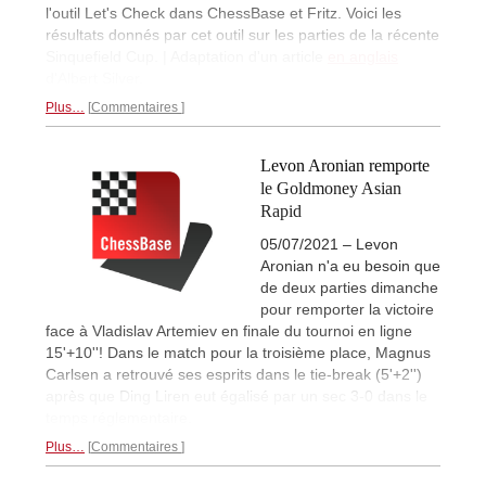
l'outil Let's Check dans ChessBase et Fritz. Voici les
résultats donnés par cet outil sur les parties de la récente
Sinquefield Cup. | Adaptation d'un article
en anglais
d'Albert Silver.
Plus…
Commentaires
Levon Aronian remporte
le Goldmoney Asian
Rapid
05/07/2021 – Levon
Aronian n'a eu besoin que
de deux parties dimanche
pour remporter la victoire
face à Vladislav Artemiev en finale du tournoi en ligne
15'+10''! Dans le match pour la troisième place, Magnus
Carlsen a retrouvé ses esprits dans le tie-break (5'+2'')
après que Ding Liren eut égalisé par un sec 3-0 dans le
temps réglementaire.
Plus…
Commentaires