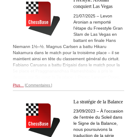
conquiert Las Vegas
21/07/2025 – Levon
Aronian a remporté
l'étape du Freestyle Gran
Slam de Las Vegas en
battant en finale Hans
Niemann 1½–½. Magnus Carlsen a battu Hikaru
Nakamura dans le match pour la troisième place – il se
maintient ainsi en tête du classement général du cirtuit.
Fabiano Caruana a battu Erigaisi dans le match pour la
5e place et Praggnanandhaa Rameshbabu a pris le
dessus sur So pour la 7e place. | Photo: Lennart Ootes.
Plus…
Commentaires
La stratégie de la Balance
23/09/2023 – À l'occasion
de l'entrée du Soleil dans
le Signe de la Balance,
nous poursuivons la
traduction de la série