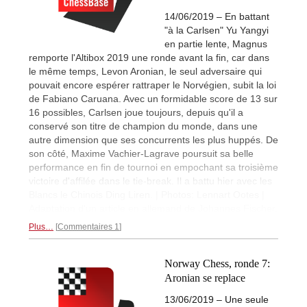
14/06/2019 – En battant
"à la Carlsen" Yu Yangyi
en partie lente, Magnus
remporte l'Altibox 2019 une ronde avant la fin, car dans
le même temps, Levon Aronian, le seul adversaire qui
pouvait encore espérer rattraper le Norvégien, subit la loi
de Fabiano Caruana. Avec un formidable score de 13 sur
16 possibles, Carlsen joue toujours, depuis qu'il a
conservé son titre de champion du monde, dans une
autre dimension que ses concurrents les plus huppés. De
son côté, Maxime Vachier-Lagrave poursuit sa belle
performance en fin de tournoi en empochant sa troisième
victoire d'affilée dans le tie-break. Il a battu hier avec les
Blancs le Chinois Ding Liren. | Photos: Lennart Ootes |
Adaptation d'un article en allemand de Johannes Fischer.
Plus…
Commentaires 1
Norway Chess, ronde 7:
Aronian se replace
13/06/2019 – Une seule