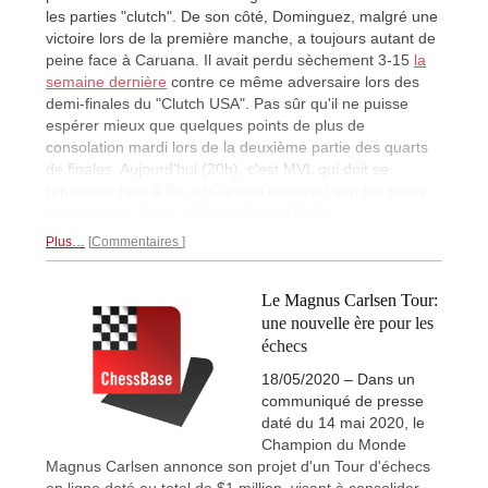
les parties "clutch". De son côté, Dominguez, malgré une
victoire lors de la première manche, a toujours autant de
peine face à Caruana. Il avait perdu sèchement 3-15
la
semaine dernière
contre ce même adversaire lors des
demi-finales du "Clutch USA". Pas sûr qu'il ne puisse
espérer mieux que quelques points de plus de
consolation mardi lors de la deuxième partie des quarts
de finales. Aujourd'hui (20h), c'est MVL qui doit se
reprendre face à So, et Carlsen maîtriser son fougueux
protagoniste Xiong. | Photo: Cyrstal Fuller
Plus…
Commentaires
Le Magnus Carlsen Tour:
une nouvelle ère pour les
échecs
18/05/2020 – Dans un
communiqué de presse
daté du 14 mai 2020, le
Champion du Monde
Magnus Carlsen annonce son projet d'un Tour d'échecs
en ligne doté au total de $1 million, visant à consolider