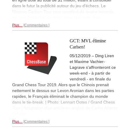
dans le futur la publicité autour du jeu d'échecs. Le
Magnus Carlsen Tour sera constitué de quatre tournois,
qui qualifieront les meilleurs pour la grande finale.
Plus…
Commentaires
GCT: MVL élimine
Carlsen!
05/12/2019 – Ding Liren
et Maxime Vachier-
Lagrave s'affronteront ce
week-end - à partir de
vendredi - en finale du
Grand Chess Tour 2019. Alors que le Chinois prenait
nettement le dessus sur Levon Aronian dans les parties
rapides, le Français éliminait le champion du monde
dans le tie-break. | Photo: Lennart Ootes / Grand Chess
Tour | Adaptation d'un article en anglais de Carlos Alberto
Colodro.
Plus…
Commentaires