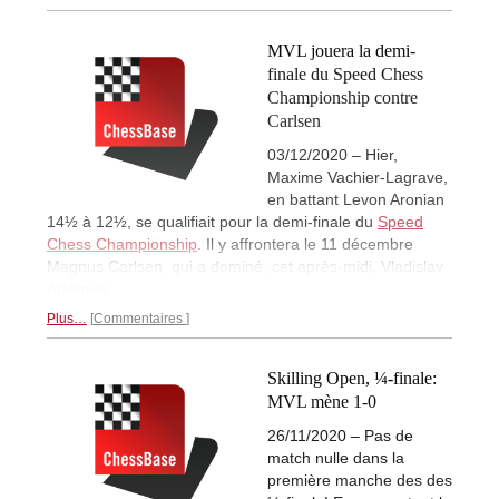
MVL jouera la demi-
finale du Speed Chess
Championship contre
Carlsen
03/12/2020 – Hier,
Maxime Vachier-Lagrave,
en battant Levon Aronian
14½ à 12½, se qualifiait pour la demi-finale du
Speed
Chess Championship
. Il y affrontera le 11 décembre
Magnus Carlsen, qui a dominé, cet après-midi, Vladislav
Artemiev.
Plus…
Commentaires
Skilling Open, ¼-finale:
MVL mène 1-0
26/11/2020 – Pas de
match nulle dans la
première manche des des