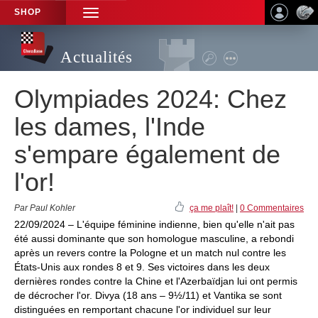
SHOP
TOGGLE
NAVIGATION
Actualités
Olympiades 2024: Chez
les dames, l'Inde
s'empare également de
l'or!
Par Paul Kohler
ça me plaît!
|
0 Commentaires
22/09/2024 – L'équipe féminine indienne, bien qu'elle n'ait pas
été aussi dominante que son homologue masculine, a rebondi
après un revers contre la Pologne et un match nul contre les
États-Unis aux rondes 8 et 9. Ses victoires dans les deux
dernières rondes contre la Chine et l'Azerbaïdjan lui ont permis
de décrocher l'or. Divya (18 ans – 9½/11) et Vantika se sont
distinguées en remportant chacune l'or individuel sur leur