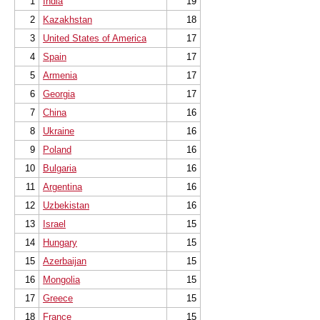
1
India
19
* EVEN STRONGER. EVEN MORE BEAUTIFUL.
EVEN MORE DIRECT.
2
Kazakhstan
18
3
United States of America
17
4
Spain
17
5
Armenia
17
6
Georgia
17
7
China
16
8
Ukraine
16
9
Poland
16
10
Bulgaria
16
11
Argentina
16
12
Uzbekistan
16
13
Israel
15
14
Hungary
15
15
Azerbaijan
15
16
Mongolia
15
17
Greece
15
18
France
15