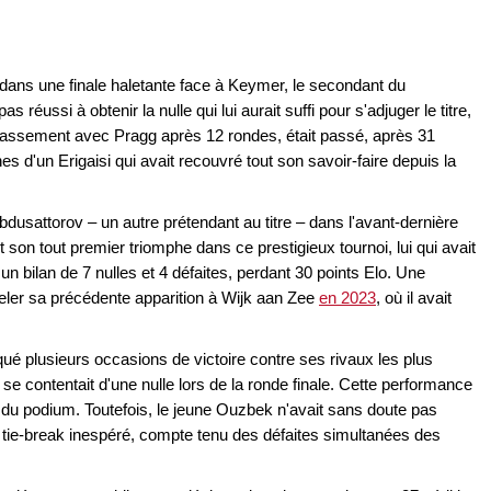
ULATIONS – EVEN UNDER TIME
 dans une finale haletante face à Keymer, le secondant du
IGHEST LEVEL
ussi à obtenir la nulle qui lui aurait suffi pour s'adjuger le titre,
 BEAUTIFUL. EVEN MORE DIRECT.
classement avec Pragg après 12 rondes, était passé, après 31
 d'un Erigaisi qui avait recouvré tout son savoir-faire depuis la
Abdusattorov – un autre prétendant au titre – dans l'avant-dernière
 son tout premier triomphe dans ce prestigieux tournoi, lui qui avait
 bilan de 7 nulles et 4 défaites, perdant 30 points Elo. Une
eler sa précédente apparition à Wijk aan Zee
en 2023
, où il avait
é plusieurs occasions de victoire contre ses rivaux les plus
i, se contentait d'une nulle lors de la ronde finale. Cette performance
e du podium. Toutefois, le jeune Ouzbek n'avait sans doute pas
r un tie-break inespéré, compte tenu des défaites simultanées des