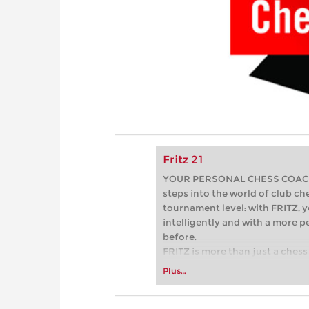
Fritz 21
YOUR PERSONAL CHESS COACH - 
steps into the world of club che
tournament level: with FRITZ, y
intelligently and with a more 
before.
FRITZ is more than just a chess 
Whether you’re taking your firs
Plus…
or already playing at a tournam
more efficiently, intelligently