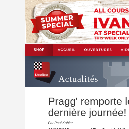
ACCUEIL
OUVERTURES
AID
SHOP
Actualités
Pragg' remporte l
dernière journée!
Par Paul Kohler