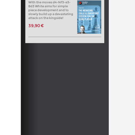
With the moves d4-Nf3-e3-
Bd3 White aims for simple
piece development and to
slowly build up a devastating
attack on the kingside!
39,90 €