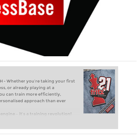
Whether you’re taking your first
ss, or already playing at a
ou can train more efficiently,
personalised approach than ever
engine – it’s a training revolution!
t steps into the world of club chess,
ent level: with FRITZ, you can train
 and with a more personalised