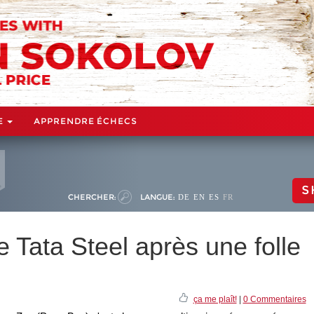
E
APPRENDRE ÉCHECS
S
CHERCHER:
LANGUE:
DE
EN
ES
FR
e Tata Steel après une folle
ça me plaît!
|
0 Commentaires