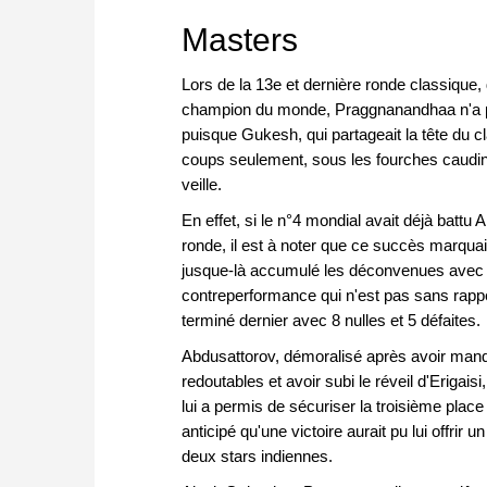
approach than ever before.
* COMPETE AGAINST LEGENDS
Masters
* FRITZ is fun! BETTER CALC
PRESSURE!
Lors de la 13e et dernière ronde classique,
* STYLE SIMULATION AT THE H
champion du monde, Praggnanandhaa n'a pas ré
* EVEN STRONGER. EVEN MORE
puisque Gukesh, qui partageait la tête du 
coups seulement, sous les fourches caudines
veille.
En effet, si le n°4 mondial avait déjà battu 
ronde, il est à noter que ce succès marquait
jusque-là accumulé les déconvenues avec un
contreperformance qui n'est pas sans rapp
terminé dernier avec 8 nulles et 5 défaites.
Abdusattorov, démoralisé après avoir manqu
redoutables et avoir subi le réveil d'Erigais
lui a permis de sécuriser la troisième plac
anticipé qu'une victoire aurait pu lui offri
deux stars indiennes.