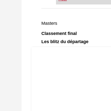
or already playing at a tournam
more efficiently, intelligently
approach than ever before.
* COMPETE AGAINST LEGENDS
Masters
* FRITZ is fun! BETTER CALC
PRESSURE!
Classement final
* STYLE SIMULATION AT THE H
* EVEN STRONGER. EVEN MORE
Les blitz du départage