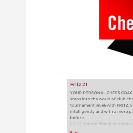
Fritz 21
YOUR PERSONAL CHESS COACH - 
steps into the world of club che
tournament level: with FRITZ, y
intelligently and with a more 
before.
FRITZ is more than just a chess 
Whether you’re taking your firs
Plus…