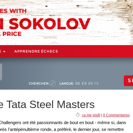
E
APPRENDRE ÉCHECS
S
CHERCHER:
LANGUE:
DE
EN
ES
FR
e Tata Steel Masters
ça me plaît!
|
0 Commentaires
Challengers ont été passionnants de bout en bout - même si, dans
rès l'antépénultième ronde, a préféré, le dernier jour, se remettre