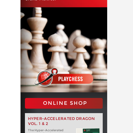
ONLINE SHOP
HYPER-ACCELERATED DRAGON
VOL. 1 & 2
The Hyper-Accelerated