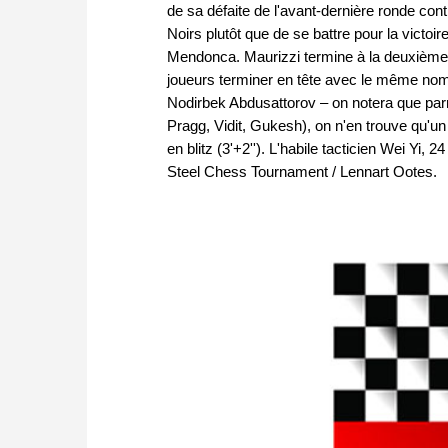
de sa défaite de l'avant-dernière ronde con
Noirs plutôt que de se battre pour la victoir
Mendonca. Maurizzi termine à la deuxième 
joueurs terminer en tête avec le même nomb
Nodirbek Abdusattorov – on notera que parmi
Pragg, Vidit, Gukesh), on n'en trouve qu'u
en blitz (3'+2''). L'habile tacticien Wei Yi, 
Steel Chess Tournament / Lennart Ootes.