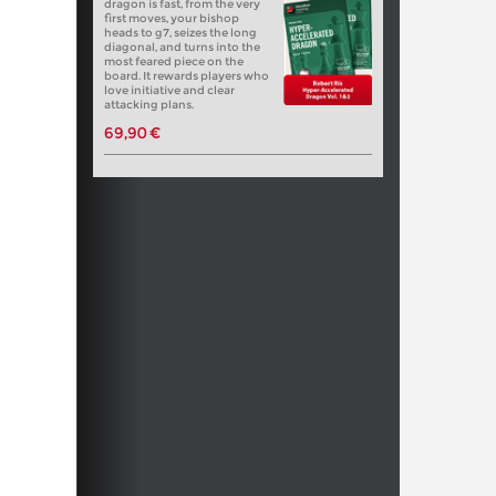
dragon is fast, from the very
first moves, your bishop
heads to g7, seizes the long
diagonal, and turns into the
most feared piece on the
board. It rewards players who
love initiative and clear
attacking plans.
69,90 €