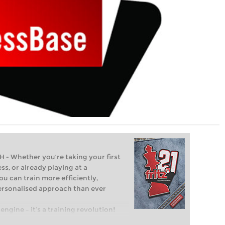
Whether you’re taking your first
ss, or already playing at a
ou can train more efficiently,
personalised approach than ever
engine – it’s a training revolution!
t steps into the world of club chess,