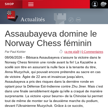
SHOP
TOGGLE
NAVIGATION
Actualités
Assaubayeva domine le
Norway Chess féminin
Par Paul Kohler
ça me plaît!
|
0 Commentaires
08/06/2026 – Bibisara Assaubayeva s’assure la victoire dans le
Norway Chess féminin une ronde avant la fin! La Kazakhe a
scellé son titre en assurant la nulle face à la tenante du titre,
Anna Muzychuk, qui pouvait encore prétendre au sacre en cas
de victoire. Âgée de 22 ans et invaincue jusqu’alors,
Assaubayeva a pris des risques dans la dernière ronde en
optant pour la Défense Est-Indienne contre Zhu Jiner. Mais c’est
dans une finale sensiblement égale qu’elle a craqué de manière
surprenante. La victoire «pour beurre» de la Chinoise lui permet
tout de même de monter sur la deuxième marche du podium,
devant l’Ukrainienne Muzychuk. Grâce à ce succès,