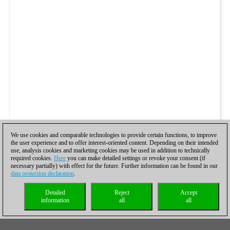
We use cookies and comparable technologies to provide certain functions, to improve
the user experience and to offer interest-oriented content. Depending on their intended
use, analysis cookies and marketing cookies may be used in addition to technically
required cookies.
Here
you can make detailed settings or revoke your consent (if
necessary partially) with effect for the future. Further information can be found in our
data protection declaration
.
Detailed
Reject
Accept
information
all
all