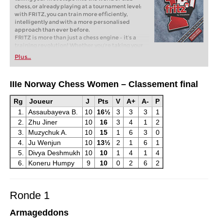
chess, or already playing at a tournament level:
with FRITZ, you can train more efficiently,
intelligently and with a more personalised
approach than ever before.
FRITZ is more than just a chess engine – it’s a
training revolution! Whether you’re taking your
first steps into the world of club chess, or already
Plus…
playing at a tournament level: with FRITZ, you can
train more efficiently, intelligently and with a
more personalised approach than ever before.
IIIe Norway Chess Women – Classement final
* COMPETE AGAINST LEGENDS
* FRITZ is fun! BETTER CALCULATIONS – EVEN
UNDER TIME PRESSURE!
Rg
Joueur
J
Pts
V
A+
A-
P
* STYLE SIMULATION AT THE HIGHEST LEVEL
1.
Assaubayeva B.
10
16½
3
3
3
1
* EVEN STRONGER. EVEN MORE BEAUTIFUL.
2.
Zhu Jiner
10
16
3
4
1
2
EVEN MORE DIRECT.
3.
Muzychuk A.
10
15
1
6
3
0
4.
Ju Wenjun
10
13½
2
1
6
1
5.
Divya Deshmukh
10
10
1
4
1
4
6.
Koneru Humpy
9
10
0
2
6
2
Ronde 1
Armageddons