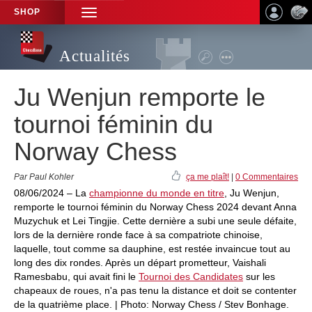
SHOP
TOGGLE
NAVIGATION
Actualités
Ju Wenjun remporte le
tournoi féminin du
Norway Chess
Par Paul Kohler
ça me plaît!
|
0 Commentaires
08/06/2024 – La
championne du monde en titre
, Ju Wenjun,
remporte le tournoi féminin du Norway Chess 2024 devant Anna
Muzychuk et Lei Tingjie. Cette dernière a subi une seule défaite,
lors de la dernière ronde face à sa compatriote chinoise,
laquelle, tout comme sa dauphine, est restée invaincue tout au
long des dix rondes. Après un départ prometteur, Vaishali
Ramesbabu, qui avait fini le
Tournoi des Candidates
sur les
chapeaux de roues, n'a pas tenu la distance et doit se contenter
de la quatrième place. | Photo: Norway Chess / Stev Bonhage.