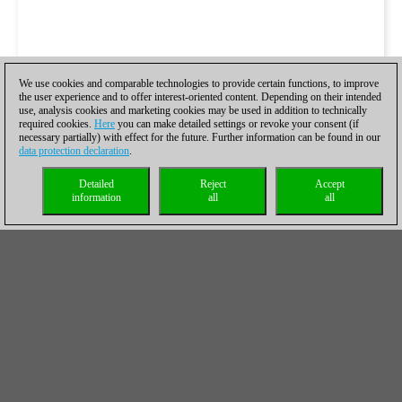
We use cookies and comparable technologies to provide certain functions, to improve
the user experience and to offer interest-oriented content. Depending on their intended
use, analysis cookies and marketing cookies may be used in addition to technically
required cookies.
Here
you can make detailed settings or revoke your consent (if
necessary partially) with effect for the future. Further information can be found in our
data protection declaration
.
Detailed
Reject
Accept
information
all
all