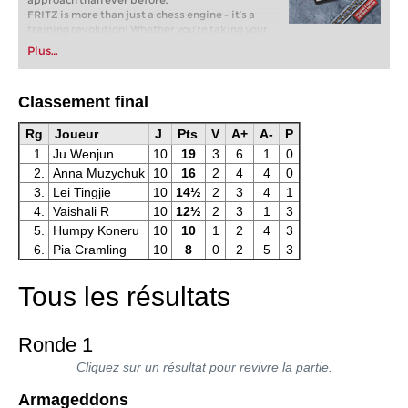
approach than ever before.
FRITZ is more than just a chess engine – it’s a
training revolution! Whether you’re taking your
first steps into the world of club chess, or already
Plus…
playing at a tournament level: with FRITZ, you can
train more efficiently, intelligently and with a
more personalised approach than ever before.
Classement final
* COMPETE AGAINST LEGENDS
* FRITZ is fun! BETTER CALCULATIONS – EVEN
UNDER TIME PRESSURE!
Rg
Joueur
J
Pts
V
A+
A-
P
* STYLE SIMULATION AT THE HIGHEST LEVEL
1.
Ju Wenjun
10
19
3
6
1
0
* EVEN STRONGER. EVEN MORE BEAUTIFUL.
2.
Anna Muzychuk
10
16
2
4
4
0
EVEN MORE DIRECT.
3.
Lei Tingjie
10
14½
2
3
4
1
4.
Vaishali R
10
12½
2
3
1
3
5.
Humpy Koneru
10
10
1
2
4
3
6.
Pia Cramling
10
8
0
2
5
3
Tous les résultats
Ronde 1
Cliquez sur un résultat pour revivre la partie.
Armageddons