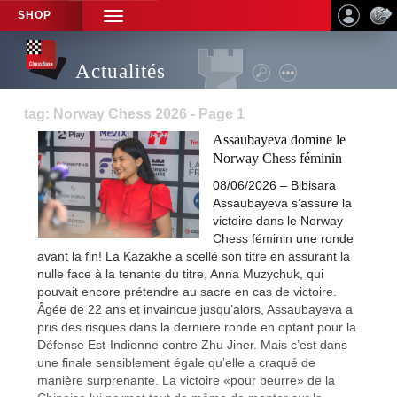
SHOP
TOGGLE
NAVIGATION
Actualités
tag: Norway Chess 2026 - Page 1
Assaubayeva domine le
Norway Chess féminin
08/06/2026 – Bibisara
Assaubayeva s’assure la
victoire dans le Norway
Chess féminin une ronde
avant la fin! La Kazakhe a scellé son titre en assurant la
nulle face à la tenante du titre, Anna Muzychuk, qui
pouvait encore prétendre au sacre en cas de victoire.
Âgée de 22 ans et invaincue jusqu’alors, Assaubayeva a
pris des risques dans la dernière ronde en optant pour la
Défense Est-Indienne contre Zhu Jiner. Mais c’est dans
une finale sensiblement égale qu’elle a craqué de
manière surprenante. La victoire «pour beurre» de la