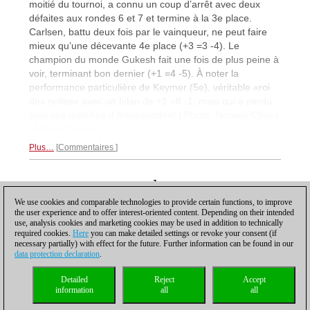
moitié du tournoi, a connu un coup d’arrêt avec deux
défaites aux rondes 6 et 7 et termine à la 3e place.
Carlsen, battu deux fois par le vainqueur, ne peut faire
mieux qu’une décevante 4e place (+3 =3 -4). Le
champion du monde Gukesh fait une fois de plus peine à
voir, terminant bon dernier (+1 =4 -5). À noter la
performance particulière de Keymer (5e), véritable «roi
des nulles» avec un bilan de +1 =8 -1, mais qui a perdu
tous ses matches d’Armageddon! | Photo: Norway Chess
/ Michal Walusza.
Plus…
Commentaires
1
We use cookies and comparable technologies to provide certain functions, to improve
the user experience and to offer interest-oriented content. Depending on their intended
use, analysis cookies and marketing cookies may be used in addition to technically
required cookies.
Here
you can make detailed settings or revoke your consent (if
necessary partially) with effect for the future. Further information can be found in our
data protection declaration
.
Protection des données
|
Impressum
|
Contact
|
Cookies Management
|
Licences
|
Compliance Hotline
|
Accueil
Detailed
Reject
Accept
© 2017 ChessBase GmbH | Osterbekstraße 90a | D-22083 Hambourg |
information
all
all
Allemagne
coldest news