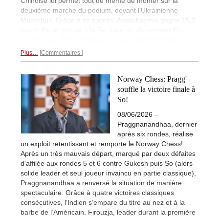
Chinoise lui permet tout de même de monter sur la
deuxième marche du podium, devant l’Ukrainienne
Muzychuk. Grâce à ce succès, Assaubayeva gagne 15,2
points Elo et grimpe à la 5e place du classement Elo
féminin live. | Photo: Norway Chess / Michal Walusza.
Plus…
Commentaires
Norway Chess: Pragg'
souffle la victoire finale à
So!
08/06/2026 –
Praggnanandhaa, dernier
après six rondes, réalise
un exploit retentissant et remporte le Norway Chess!
Après un très mauvais départ, marqué par deux défaites
d'affilée aux rondes 5 et 6 contre Gukesh puis So (alors
solide leader et seul joueur invaincu en partie classique),
Praggnanandhaa a renversé la situation de manière
spectaculaire. Grâce à quatre victoires classiques
consécutives, l’Indien s’empare du titre au nez et à la
barbe de l’Américain. Firouzja, leader durant la première