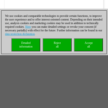
We use cookies and comparable technologies to provide certain functions, to improve
the user experience and to offer interest-oriented content. Depending on their intended
use, analysis cookies and marketing cookies may be used in addition to technically
required cookies.
Here
you can make detailed settings or revoke your consent (if
necessary partially) with effect for the future. Further information can be found in our
data protection declaration
.
Detailed
Reject
Accept
information
all
all