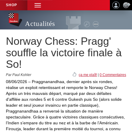
SHOP
TOGGLE
NAVIGATION
Actualités
Norway Chess: Pragg'
souffle la victoire finale à
So!
Par Paul Kohler
ça me plaît!
|
0 Commentaires
08/06/2026 – Praggnanandhaa, dernier après six rondes,
réalise un exploit retentissant et remporte le Norway Chess!
Après un très mauvais départ, marqué par deux défaites
d'affilée aux rondes 5 et 6 contre Gukesh puis So (alors solide
leader et seul joueur invaincu en partie classique),
Praggnanandhaa a renversé la situation de manière
spectaculaire. Grâce à quatre victoires classiques consécutives,
l’Indien s’empare du titre au nez et à la barbe de l’Américain.
Firouzja, leader durant la première moitié du tournoi, a connu