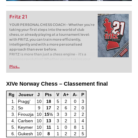
Fritz 21
YOUR PERSONAL CHESS COACH - Whether you’re
taking your first steps into the world of club
chess, or already playing at a tournament level:
with FRITZ, you can train more efficiently,
intelligently and with a more personalised
approach than ever before.
FRITZ is more than just a chess engine – it’s a
training revolution! Whether you’re taking your
first steps into the world of club chess, or already
Plus…
playing at a tournament level: with FRITZ, you can
train more efficiently, intelligently and with a
more personalised approach than ever before.
XIVe Norway Chess – Classement final
* COMPETE AGAINST LEGENDS
* FRITZ is fun! BETTER CALCULATIONS – EVEN
UNDER TIME PRESSURE!
Rg
Joueur
J
Pts
V
A+
A-
P
* STYLE SIMULATION AT THE HIGHEST LEVEL
1.
Pragg'
10
18
5
2
0
3
* EVEN STRONGER. EVEN MORE BEAUTIFUL.
2.
So
9
17
2
6
2
0
EVEN MORE DIRECT.
3.
Firouzja
10
15½
3
3
2
2
4.
Carlsen
10
13
3
2
1
4
5.
Keymer
10
11
1
0
8
1
6.
Gukesh
10
8
1
2
2
5