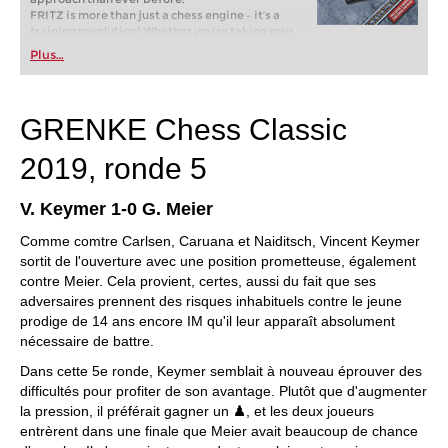
FRITZ is more than just a chess engine – it’s a
training revolution! Whether you’re taking your
first steps into the world of club chess, or already
Plus…
playing at a tournament level: with FRITZ, you can
train more efficiently, intelligently and with a
more personalised approach than ever before.
* COMPETE AGAINST LEGENDS
GRENKE Chess Classic
* FRITZ is fun! BETTER CALCULATIONS – EVEN
UNDER TIME PRESSURE!
2019, ronde 5
* STYLE SIMULATION AT THE HIGHEST LEVEL
* EVEN STRONGER. EVEN MORE BEAUTIFUL.
EVEN MORE DIRECT.
V. Keymer 1-0 G. Meier
Comme comtre Carlsen, Caruana et Naiditsch, Vincent Keymer
sortit de l'ouverture avec une position prometteuse, également
contre Meier. Cela provient, certes, aussi du fait que ses
adversaires prennent des risques inhabituels contre le jeune
prodige de 14 ans encore IM qu'il leur apparaît absolument
nécessaire de battre.
Dans cette 5e ronde, Keymer semblait à nouveau éprouver des
difficultés pour profiter de son avantage. Plutôt que d'augmenter
la pression, il préférait gagner un
♟
, et les deux joueurs
entrèrent dans une finale que Meier avait beaucoup de chance