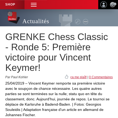
SHOP
TOGGLE
NAVIGATION
Actualités
GRENKE Chess Classic
- Ronde 5: Première
victoire pour Vincent
Keymer!
Par Paul Kohler
ça me plaît!
|
0 Commentaires
25/04/2019 – Vincent Keymer remporte sa première victoire
avec le soupçon de chance nécessaire. Les quatre autres
parties se sont terminées sur la nulle; statu quo en tête du
classement, donc. Aujourd'hui, journée de repos. Le tournoi se
déplace de Karlsruhe à Badend-Baden. | Fotos: Georgios
Souleidis | Adaptation française d'un article en allemand de
Johannes Fischer.