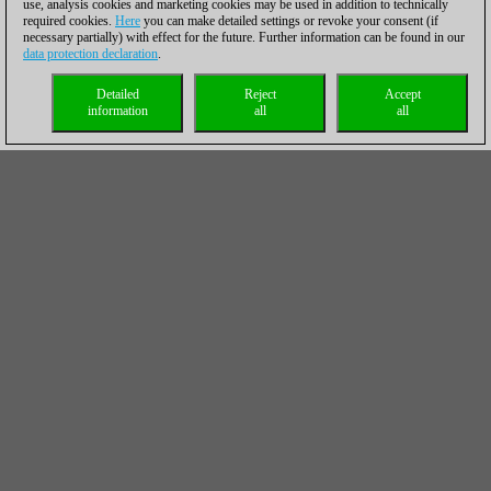
use, analysis cookies and marketing cookies may be used in addition to technically
required cookies.
Here
you can make detailed settings or revoke your consent (if
necessary partially) with effect for the future. Further information can be found in our
data protection declaration
.
Detailed
Reject
Accept
information
all
all