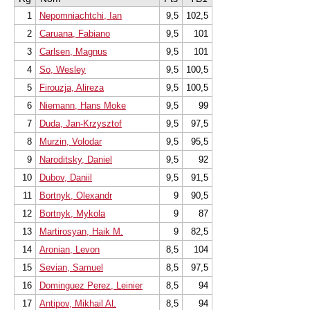
1
Nepomniachtchi, Ian
9,5
102,5
2
Caruana, Fabiano
9,5
101
3
Carlsen, Magnus
9,5
101
4
So, Wesley
9,5
100,5
5
Firouzja, Alireza
9,5
100,5
6
Niemann, Hans Moke
9,5
99
7
Duda, Jan-Krzysztof
9,5
97,5
8
Murzin, Volodar
9,5
95,5
9
Naroditsky, Daniel
9,5
92
10
Dubov, Daniil
9,5
91,5
11
Bortnyk, Olexandr
9
90,5
12
Bortnyk, Mykola
9
87
13
Martirosyan, Haik M.
9
82,5
14
Aronian, Levon
8,5
104
15
Sevian, Samuel
8,5
97,5
16
Dominguez Perez, Leinier
8,5
94
17
Antipov, Mikhail Al.
8,5
94