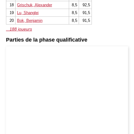
18
Grischuk, Alexander
8,5
92,5
19
Lu, Shanglei
8,5
91,5
20
Bok, Benjamin
8,5
91,5
...188 joueurs
Parties de la phase qualificative