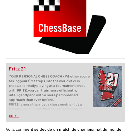
Fritz 21
YOUR PERSONAL CHESS COACH - Whether you’re
taking your first steps into the world of club
chess, or already playing at a tournament level:
with FRITZ, you can train more efficiently,
intelligently and with a more personalised
approach than ever before.
FRITZ is more than just a chess engine – it’s a
training revolution! Whether you’re taking your
first steps into the world of club chess, or already
Plus…
playing at a tournament level: with FRITZ, you can
train more efficiently, intelligently and with a
more personalised approach than ever before.
Voilà comment se décide un match de championnat du monde: