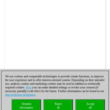
We use cookies and comparable technologies to provide certain functions, to improve
the user experience and to offer interest-oriented content. Depending on their intended
use, analysis cookies and marketing cookies may be used in addition to technically
required cookies.
Here
you can make detailed settings or revoke your consent (if
necessary partially) with effect for the future. Further information can be found in our
data protection declaration
.
Detailed
Reject
Accept
information
all
all