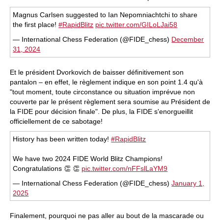
* COMPETE AGAINST LEGENDS
* FRITZ is fun! BETTER CALCULATIONS – EVEN
Magnus Carlsen suggested to Ian Nepomniachtchi to share
UNDER TIME PRESSURE!
the first place!
#RapidBlitz
pic.twitter.com/GILoLJai58
* STYLE SIMULATION AT THE HIGHEST LEVEL
* EVEN STRONGER. EVEN MORE BEAUTIFUL.
— International Chess Federation (@FIDE_chess)
December
EVEN MORE DIRECT.
31, 2024
Et le président Dvorkovich de baisser définitivement son
pantalon – en effet, le règlement indique en son point 1.4 qu'à
"tout moment, toute circonstance ou situation imprévue non
couverte par le présent règlement sera soumise au Président de
la FIDE pour décision finale". De plus, la FIDE s'enorgueillit
officiellement de ce sabotage!
History has been written today!
#RapidBlitz
We have two 2024 FIDE World Blitz Champions!
Congratulations 👏 👏
pic.twitter.com/nFFslLaYM9
— International Chess Federation (@FIDE_chess)
January 1,
2025
Finalement, pourquoi ne pas aller au bout de la mascarade ou