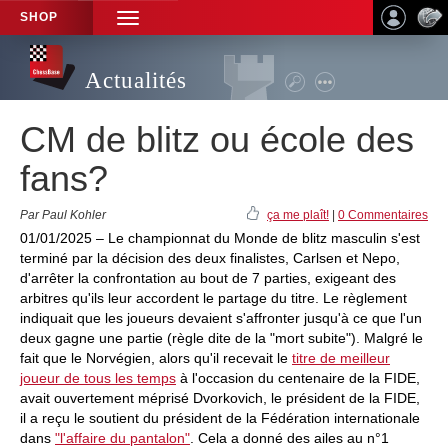
SHOP
TOGGLE
NAVIGATION
Actualités
CM de blitz ou école des
fans?
Par Paul Kohler
ça me plaît!
|
0 Commentaires
01/01/2025 – Le championnat du Monde de blitz masculin s'est
terminé par la décision des deux finalistes, Carlsen et Nepo,
d'arrêter la confrontation au bout de 7 parties, exigeant des
arbitres qu'ils leur accordent le partage du titre. Le règlement
indiquait que les joueurs devaient s'affronter jusqu'à ce que l'un
deux gagne une partie (règle dite de la "mort subite"). Malgré le
fait que le Norvégien, alors qu'il recevait le
titre de meilleur
joueur de tous les temps
à l'occasion du centenaire de la FIDE,
avait ouvertement méprisé Dvorkovich, le président de la FIDE,
il a reçu le soutient du président de la Fédération internationale
dans
"l'affaire du pantalon"
. Cela a donné des ailes au n°1