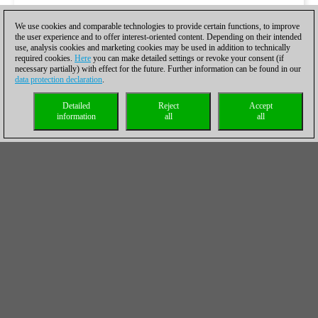
We use cookies and comparable technologies to provide certain functions, to improve
the user experience and to offer interest-oriented content. Depending on their intended
use, analysis cookies and marketing cookies may be used in addition to technically
required cookies.
Here
you can make detailed settings or revoke your consent (if
necessary partially) with effect for the future. Further information can be found in our
data protection declaration
.
Detailed
Reject
Accept
information
all
all