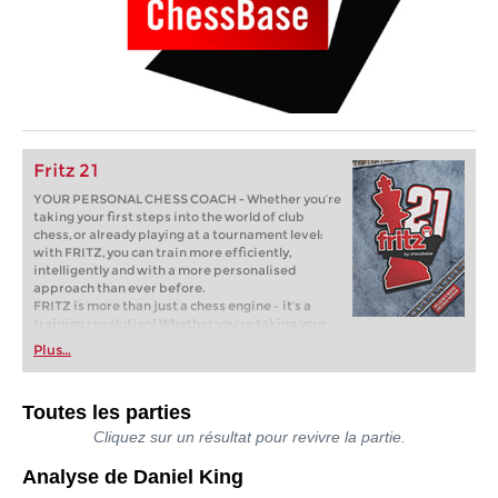
Fritz 21
YOUR PERSONAL CHESS COACH - Whether you’re
taking your first steps into the world of club
chess, or already playing at a tournament level:
with FRITZ, you can train more efficiently,
intelligently and with a more personalised
approach than ever before.
FRITZ is more than just a chess engine – it’s a
training revolution! Whether you’re taking your
first steps into the world of club chess, or already
Plus…
playing at a tournament level: with FRITZ, you can
train more efficiently, intelligently and with a
more personalised approach than ever before.
Toutes les parties
* COMPETE AGAINST LEGENDS
* FRITZ is fun! BETTER CALCULATIONS – EVEN
Cliquez sur un résultat pour revivre la partie.
UNDER TIME PRESSURE!
* STYLE SIMULATION AT THE HIGHEST LEVEL
Analyse de Daniel King
* EVEN STRONGER. EVEN MORE BEAUTIFUL.