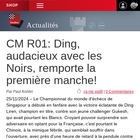
SHOP
TOGGLE
NAVIGATION
Actualités
CM R01: Ding,
audacieux avec les
Noirs, remporte la
première manche!
Par Paul Kohler
ça me plaît!
|
0 Commentaires
25/11/2024 – Le Championnat du monde d'échecs de
Singapour a débuté en fanfare avec la victoire éclatante de Ding
Liren, champion en titre, contre son jeune challenger Gukesh,
qui avait pourtant les Blancs. Croyant pouvoir surprendre son
adversaire en optant pour la Française, c'est pourtant le
Chinois, à la mimique fébrile, qui semblait souffrir dans
l'ouverture, avec près d'une heure de retard à la pendule contre