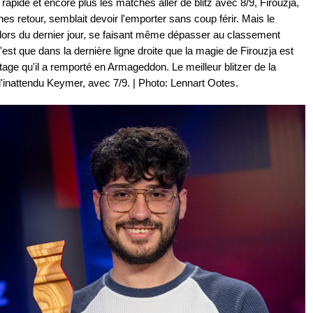
rapide et encore plus les matches aller de blitz avec 8/9, Firouzja,
s retour, semblait devoir l'emporter sans coup férir. Mais le
s lors du dernier jour, se faisant même dépasser au classement
est que dans la dernière ligne droite que la magie de Firouzja est
tage qu'il a remporté en Armageddon. Le meilleur blitzer de la
l'inattendu Keymer, avec 7/9. | Photo: Lennart Ootes.