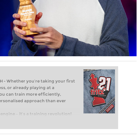
Whether you’re taking your first
ss, or already playing at a
ou can train more efficiently,
personalised approach than ever
engine – it’s a training revolution!
t steps into the world of club chess,
ent level: with FRITZ, you can train
 and with a more personalised