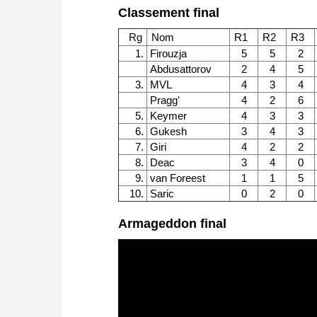
approach than ever before.
Classement final
* COMPETE AGAINST LEGENDS
* FRITZ is fun! BETTER CALC
Rg
Nom
R1
R2
R3
PRESSURE!
1.
Firouzja
5
5
2
* STYLE SIMULATION AT THE H
Abdusattorov
2
4
5
* EVEN STRONGER. EVEN MORE
3.
MVL
4
3
4
Pragg'
4
2
6
5.
Keymer
4
3
3
6.
Gukesh
3
4
3
7.
Giri
4
2
2
8.
Deac
3
4
0
9.
van Foreest
1
1
5
10.
Saric
0
2
0
Armageddon final