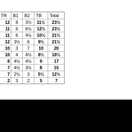
ULATIONS – EVEN UNDER TIME
TR
B1
B2
TB
Total
12
8
3½
11½
23½
IGHEST LEVEL
11
6
6½
12½
23½
 BEAUTIFUL. EVEN MORE DIRECT.
11
6
4½
10½
21½
12
3½
6
9½
21½
10
3
7
10
20
10
4
4½
8½
18½
8
4½
4½
9
17
7
4½
3½
8
15
7
2½
3
5½
12½
2
3
2
5
7