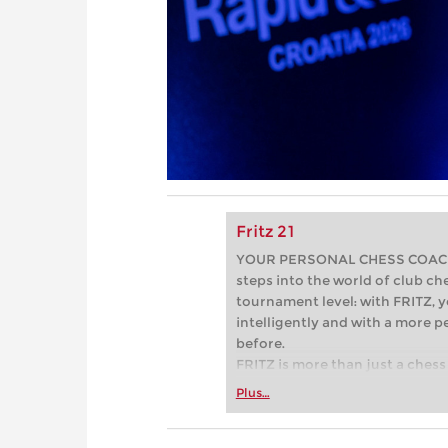
Fritz 21
YOUR PERSONAL CHESS COACH - 
steps into the world of club che
tournament level: with FRITZ, y
intelligently and with a more 
before.
FRITZ is more than just a chess 
Whether you’re taking your firs
Plus…
or already playing at a tournam
more efficiently, intelligently