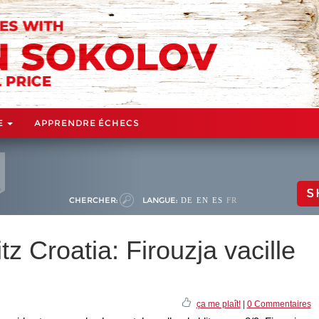
E
APPRENDRE ÉCHECS
S
CHERCHER:
LANGUE:
DE
EN
ES
FR
z Croatia: Firouzja vacille
ça me plaît!
|
0 Commentaires