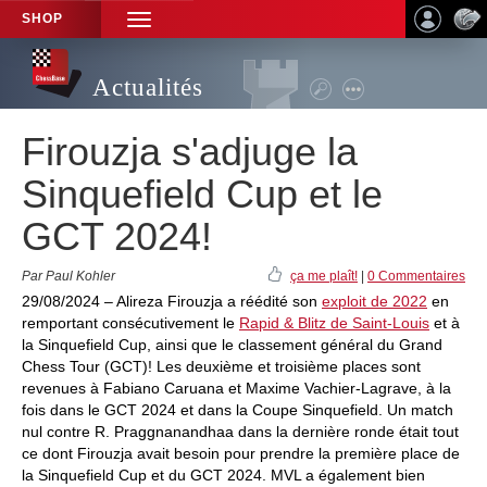
SHOP
TOGGLE
NAVIGATION
Actualités
Firouzja s'adjuge la
Sinquefield Cup et le
GCT 2024!
Par Paul Kohler
ça me plaît!
|
0 Commentaires
29/08/2024 – Alireza Firouzja a réédité son
exploit de 2022
en
remportant consécutivement le
Rapid & Blitz de Saint-Louis
et à
la Sinquefield Cup, ainsi que le classement général du Grand
Chess Tour (GCT)! Les deuxième et troisième places sont
revenues à Fabiano Caruana et Maxime Vachier-Lagrave, à la
fois dans le GCT 2024 et dans la Coupe Sinquefield. Un match
nul contre R. Praggnanandhaa dans la dernière ronde était tout
ce dont Firouzja avait besoin pour prendre la première place de
la Sinquefield Cup et du GCT 2024. MVL a également bien