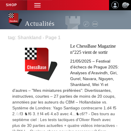
SHOP
TOGGLE
NAVIGATION
Actualités
tag: Shankland - Page 1
Le ChessBase Magazine
n°225 vient de sortir
21/05/2025 – Festival
d'échecs de Prague 2025:
Analyses d'Aravindh, Giri,
Gurel, Navara, Nguyen,
Shankland, Wei Yi et
d'autres – "Mes miniatures préférées": Divertissantes,
instructives, courtes – 27 parties de moins de 20 coups,
annotées par les auteurs du CBM – Hollandaise vs.
Système de Londres: Yago Santiago contrecarre 1.d4 f5
2.♘f3 ♞f6 3.♗f4 e6 4.e3 avec 4...♞c6!? - Des tours au
septième ciel : Les tests tactiques d'Oliver Reeh avec
plus de 30 parties actuelles + quatre vidéos interactives -