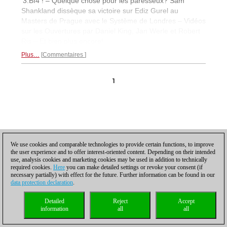
'3.Bf4 ! – Quelque chose pour les paresseux? Sam
Shankland dissèque sa victoire sur Ediz Gurel au
Masters de Prague avec le Système de Londres – Vidéos
sur les Ouvertures par Daniel King, Jan Werle et Robert
Ris – Et bien plus encore!
Plus…
Commentaires
1
Protection des données
|
Impressum
|
Contact
|
Cookies Management
|
We use cookies and comparable technologies to provide certain functions, to improve
Licences
|
Compliance Hotline
|
Accueil
the user experience and to offer interest-oriented content. Depending on their intended
© 2017 ChessBase GmbH | Osterbekstraße 90a | D-22083 Hambourg |
use, analysis cookies and marketing cookies may be used in addition to technically
Allemagne
required cookies.
Here
you can make detailed settings or revoke your consent (if
coldest news
necessary partially) with effect for the future. Further information can be found in our
data protection declaration
.
Detailed
Reject
Accept
information
all
all