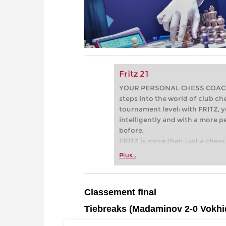
Fritz 21
YOUR PERSONAL CHESS COACH - 
steps into the world of club che
tournament level: with FRITZ, y
intelligently and with a more 
before.
FRITZ is more than just a chess 
Whether you’re taking your firs
Plus…
or already playing at a tournam
more efficiently, intelligently
approach than ever before.
Classement final
* COMPETE AGAINST LEGENDS
* FRITZ is fun! BETTER CALC
Tiebreaks (Madaminov 2-0 Vokhi
PRESSURE!
* STYLE SIMULATION AT THE H