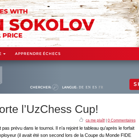
E
APPRENDRE ÉCHECS
S
CHERCHER:
LANGUE:
DE
EN
ES
FR
rte l’UzChess Cup!
ça me plaît!
|
0 Commentaires
as prévu dans le tournoi. Il n’a rejoint le tableau qu’après le forfait
mployeur (il avait été son second lors de la Coupe du Monde FIDE