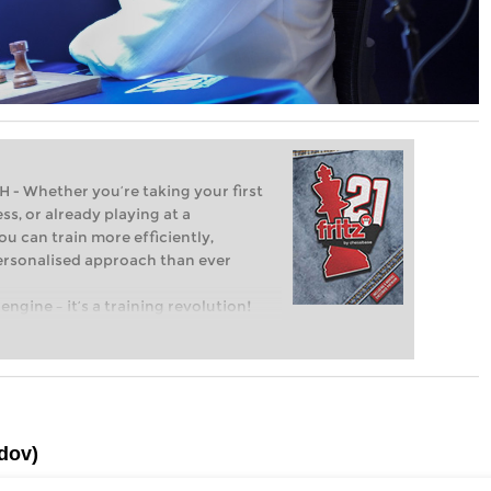
Whether you’re taking your first
ss, or already playing at a
ou can train more efficiently,
personalised approach than ever
engine – it’s a training revolution!
t steps into the world of club chess,
ent level: with FRITZ, you can train
 and with a more personalised
ULATIONS – EVEN UNDER TIME
dov)
IGHEST LEVEL