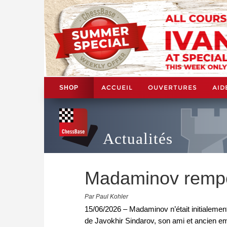
ACCUEIL
OUVERTURES
AID
SHOP
Actualités
Madaminov rempo
Par Paul Kohler
15/06/2026 – Madaminov n’était initialement p
de Javokhir Sindarov, son ami et ancien e