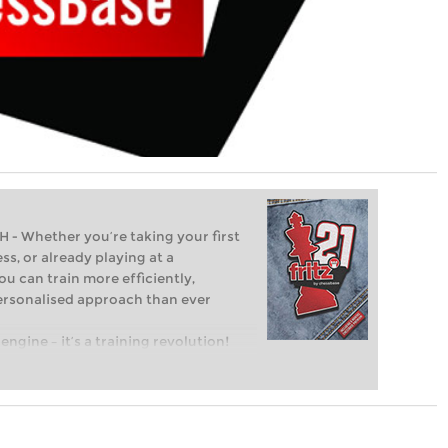
Whether you’re taking your first
ss, or already playing at a
ou can train more efficiently,
personalised approach than ever
engine – it’s a training revolution!
t steps into the world of club chess,
ent level: with FRITZ, you can train
 and with a more personalised