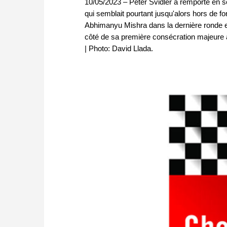
10/05/2023 – Peter Svidler a remporté en s
qui semblait pourtant jusqu'alors hors de fo
Abhimanyu Mishra dans la dernière ronde e
côté de sa première consécration majeure au
| Photo: David Llada.