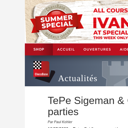
ACCUEIL
OUVERTURES
AID
SHOP
Actualités
TePe Sigeman & C
parties
Par Paul Kohler