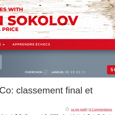
E
APPRENDRE ÉCHECS
S
CHERCHER:
LANGUE:
DE
EN
ES
FR
o: classement final et
ça me plaît!
|
0 Commentaires