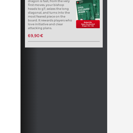
dragon is fast, from the very
first moves, your bishop
heads to g7, seizes the long
diagonal, and turns into the
most feared piece on the
board. It rewards players who
love initiative and clear
attacking plans.
69,90 €