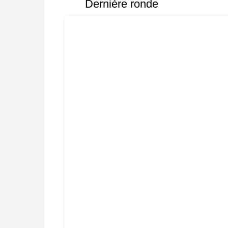
Dernière ronde
* FRITZ is fun! BETTER CALC
PRESSURE!
* STYLE SIMULATION AT THE H
* EVEN STRONGER. EVEN MORE