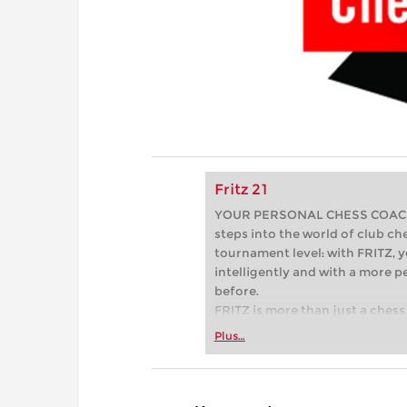
Fritz 21
YOUR PERSONAL CHESS COACH - 
steps into the world of club che
tournament level: with FRITZ, y
intelligently and with a more 
before.
FRITZ is more than just a chess 
Whether you’re taking your firs
Plus…
or already playing at a tournam
more efficiently, intelligently
approach than ever before.
* COMPETE AGAINST LEGENDS