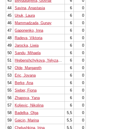
43
Beydullayeva, Govhar
6
0
44
Savina, Anastasia
6
0
45
Unuk, Laura
6
0
46
Mammadzada, Gunay
6
0
47
Gaponenko, Inna
6
0
48
Radeva, Viktoria
6
0
49
Jarocka, Liwia
6
0
50
Sandu, Mihaela
6
0
51
Hrebenshchykova, Yelyzaveta
6
0
52
Olde, Margareth
6
0
53
Eric, Jovana
6
0
54
Berke, Ana
6
0
55
Sieber, Fiona
6
0
56
Zhapova, Yana
6
0
57
Koljevic, Nikolina
6
0
58
Badelka, Olga
5,5
0
59
Gajcin, Marina
5,5
0
60
Chelushkina, Irina
5,5
0