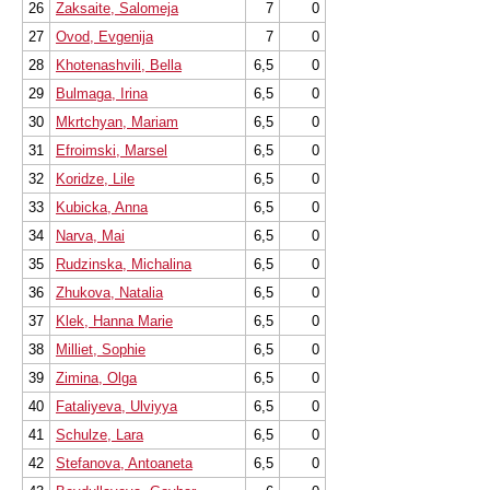
26
Zaksaite, Salomeja
7
0
27
Ovod, Evgenija
7
0
28
Khotenashvili, Bella
6,5
0
29
Bulmaga, Irina
6,5
0
30
Mkrtchyan, Mariam
6,5
0
31
Efroimski, Marsel
6,5
0
32
Koridze, Lile
6,5
0
33
Kubicka, Anna
6,5
0
34
Narva, Mai
6,5
0
35
Rudzinska, Michalina
6,5
0
36
Zhukova, Natalia
6,5
0
37
Klek, Hanna Marie
6,5
0
38
Milliet, Sophie
6,5
0
39
Zimina, Olga
6,5
0
40
Fataliyeva, Ulviyya
6,5
0
41
Schulze, Lara
6,5
0
42
Stefanova, Antoaneta
6,5
0