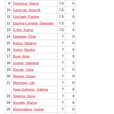
9
Toncheva, Nadya
7,5
0
10
Sargsyan, Anna M.
7,5
0
11
Guichard, Pauline
7,5
0
12
Daulyte-Cornette, Deimante
7,5
0
13
Cyfka, Karina
7,5
0
14
Danielian, Elina
7
0
15
Buksa, Nataliya
7
0
16
Socko, Monika
7
0
17
Bivol, Alina
7
0
18
Gunina, Valentina
7
0
19
Osmak, Yuliia
7
0
20
Wagner, Dinara
7
0
21
Mkrtchian, Lilit
7
0
Vega Gutierrez, Sabrina
7
0
23
Sliwicka, Alicja
7
0
24
Brunello, Marina
7
0
25
Mammadova, Gulnar
7
0