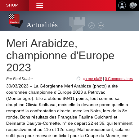
SHOP
TOGGLE
NAVIGATION
Actualités
Meri Arabidze,
championne d'Europe
2023
Par Paul Kohler
ça me plaît!
|
0 Commentaires
30/03/2023 – La Géorgienne Meri Arabidze (photo) a été
couronnée championne d'Europe 2023 à Petrovac
(Monténégro). Elle a obtenu 8½/11 points, tout comme sa
dauphine Oliwia Kiolbasa, mais elle la devance parce qu'elle a
remporté la confrontation directe, avec les Noirs, lors de la 8e
ronde. Bons résultats des Française Pauline Guichard et
Deimante Daulyte-Cornette, n° de départ 22 et 36, qui terminent
respectivement au 11e et 12e rang. Malheureusement, cela ne
suffit pas pour recevoir un ticket pour la Coupe du Monde, car