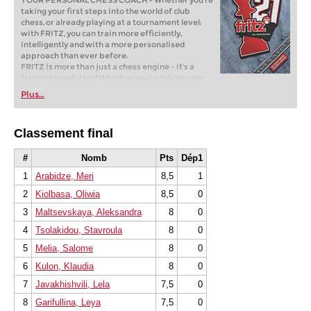
YOUR PERSONAL CHESS COACH - Whether you’re
taking your first steps into the world of club
chess, or already playing at a tournament level:
with FRITZ, you can train more efficiently,
intelligently and with a more personalised
approach than ever before.
FRITZ is more than just a chess engine – it’s a
training revolution! Whether you’re taking your
first steps into the world of club chess, or already
Plus…
playing at a tournament level: with FRITZ, you can
train more efficiently, intelligently and with a
more personalised approach than ever before.
Classement final
* COMPETE AGAINST LEGENDS
* FRITZ is fun! BETTER CALCULATIONS – EVEN
UNDER TIME PRESSURE!
#
Nomb
Pts
Dép1
* STYLE SIMULATION AT THE HIGHEST LEVEL
1
Arabidze, Meri
8,5
1
* EVEN STRONGER. EVEN MORE BEAUTIFUL.
EVEN MORE DIRECT.
2
Kiolbasa, Oliwia
8,5
0
3
Maltsevskaya, Aleksandra
8
0
4
Tsolakidou, Stavroula
8
0
5
Melia, Salome
8
0
6
Kulon, Klaudia
8
0
7
Javakhishvili, Lela
7,5
0
8
Garifullina, Leya
7,5
0