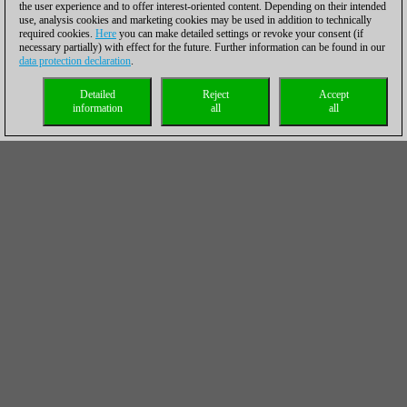
the user experience and to offer interest-oriented content. Depending on their intended
use, analysis cookies and marketing cookies may be used in addition to technically
required cookies.
Here
you can make detailed settings or revoke your consent (if
necessary partially) with effect for the future. Further information can be found in our
data protection declaration
.
Detailed
Reject
Accept
information
all
all