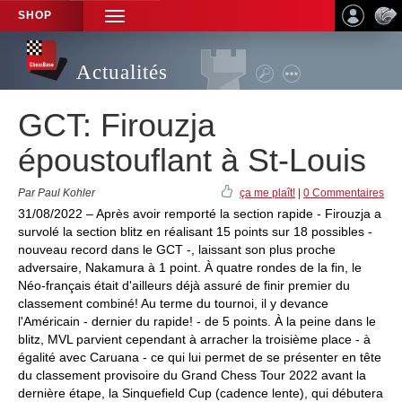
SHOP
TOGGLE
NAVIGATION
Actualités
GCT: Firouzja
époustouflant à St-Louis
Par Paul Kohler
ça me plaît!
|
0 Commentaires
31/08/2022 – Après avoir remporté la section rapide - Firouzja a
survolé la section blitz en réalisant 15 points sur 18 possibles -
nouveau record dans le GCT -, laissant son plus proche
adversaire, Nakamura à 1 point. À quatre rondes de la fin, le
Néo-français était d'ailleurs déjà assuré de finir premier du
classement combiné! Au terme du tournoi, il y devance
l'Américain - dernier du rapide! - de 5 points. À la peine dans le
blitz, MVL parvient cependant à arracher la troisième place - à
égalité avec Caruana - ce qui lui permet de se présenter en tête
du classement provisoire du Grand Chess Tour 2022 avant la
dernière étape, la Sinquefield Cup (cadence lente), qui débutera