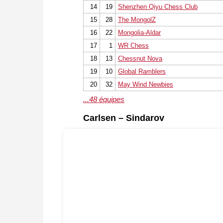
14
19
Shenzhen Qiyu Chess Club
15
28
The MongolZ
16
22
Mongolia-Aldar
17
1
WR Chess
18
13
Chessnut Nova
19
10
Global Ramblers
20
32
May Wind Newbies
...48 équipes
Carlsen – Sindarov