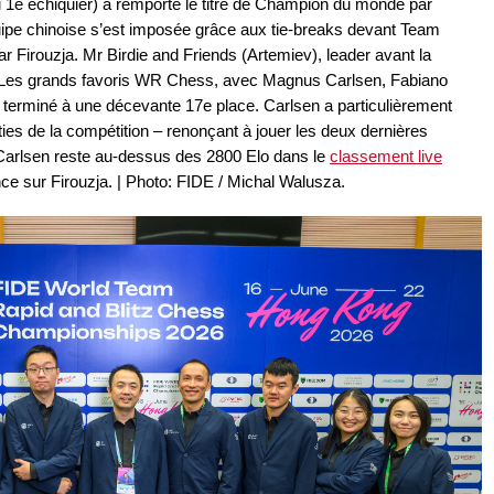
u 1e échiquier) a remporté le titre de Champion du monde par
ipe chinoise s’est imposée grâce aux tie-breaks devant Team
Firouzja. Mr Birdie and Friends (Artemiev), leader avant la
s. Les grands favoris WR Chess, avec Magnus Carlsen, Fabiano
terminé à une décevante 17e place. Carlsen a particulièrement
rties de la compétition – renonçant à jouer les deux dernières
Carlsen reste au-dessus des 2800 Elo dans le
classement live
ce sur Firouzja. | Photo: FIDE / Michal Walusza.