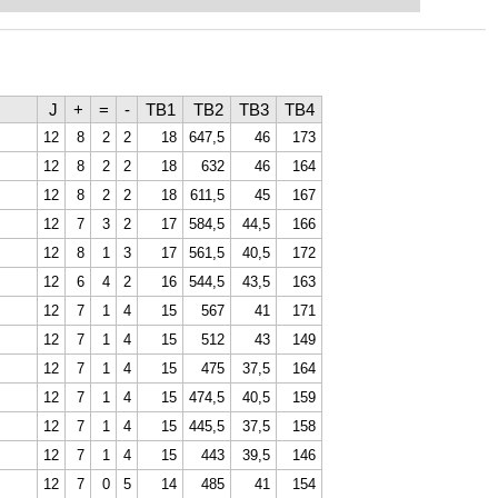
ent level: with FRITZ, you can train
 and with a more personalised
ULATIONS – EVEN UNDER TIME
J
+
=
-
TB1
TB2
TB3
TB4
12
8
2
2
18
647,5
46
173
IGHEST LEVEL
12
8
2
2
18
632
46
164
 BEAUTIFUL. EVEN MORE DIRECT.
12
8
2
2
18
611,5
45
167
12
7
3
2
17
584,5
44,5
166
12
8
1
3
17
561,5
40,5
172
12
6
4
2
16
544,5
43,5
163
12
7
1
4
15
567
41
171
12
7
1
4
15
512
43
149
12
7
1
4
15
475
37,5
164
12
7
1
4
15
474,5
40,5
159
12
7
1
4
15
445,5
37,5
158
12
7
1
4
15
443
39,5
146
12
7
0
5
14
485
41
154