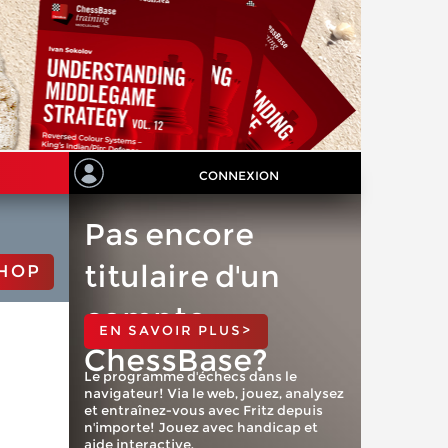
CONNEXION
Pas encore
titulaire d'un
HOP
compte
EN SAVOIR PLUS>
ChessBase?
Le programme d'échecs dans le
navigateur! Via le web, jouez, analysez
et entraînez-vous avec Fritz depuis
n'importe! Jouez avec handicap et
aide interactive.