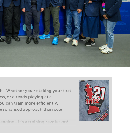
Whether you’re taking your first
ss, or already playing at a
ou can train more efficiently,
personalised approach than ever
engine – it’s a training revolution!
t steps into the world of club chess,