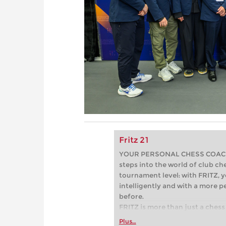
Fritz 21
YOUR PERSONAL CHESS COACH - 
steps into the world of club che
tournament level: with FRITZ, y
intelligently and with a more 
before.
FRITZ is more than just a chess 
Whether you’re taking your firs
Plus…