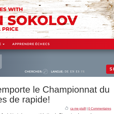
E
APPRENDRE ÉCHECS
S
CHERCHER:
LANGUE:
DE
EN
ES
FR
remporte le Championnat du
s de rapide!
ça me plaît!
|
0 Commentaires