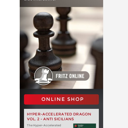
ONLINE SHOP
HYPER-ACCELERATED DRAGON
VOL. 2 - ANTI SICILIANS
The Hyper-Accelerated