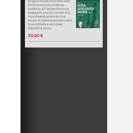
Dragon is fast, from the very
first moves, your bishop
heads to g7, seizes the long
diagonal, and turns into the
most feared piece on the
board. It rewards players who
love initiative and clear
attacking plans.
39,90 €