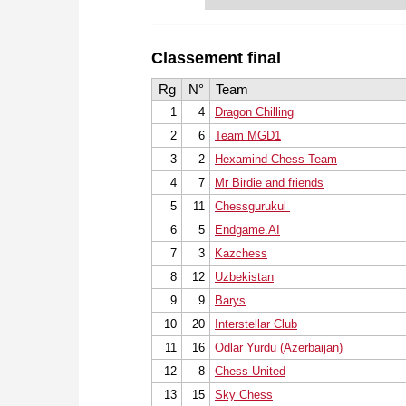
or already playing at a tournam
more efficiently, intelligently
approach than ever before.
Classement final
* COMPETE AGAINST LEGENDS
* FRITZ is fun! BETTER CALC
Rg
N°
Team
PRESSURE!
1
4
Dragon Chilling
* STYLE SIMULATION AT THE H
2
6
Team MGD1
* EVEN STRONGER. EVEN MORE
3
2
Hexamind Chess Team
4
7
Mr Birdie and friends
5
11
Chessgurukul
6
5
Endgame.AI
7
3
Kazchess
8
12
Uzbekistan
9
9
Barys
10
20
Interstellar Club
11
16
Odlar Yurdu (Azerbaijan)
12
8
Chess United
13
15
Sky Chess