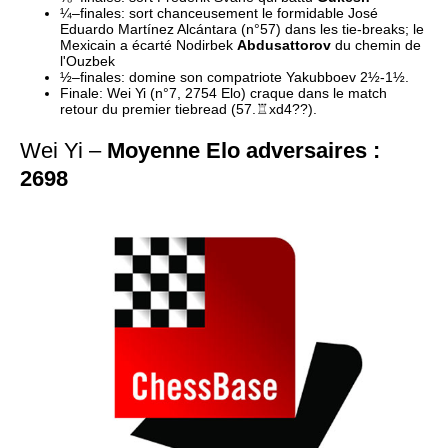
¼–finales: sort chanceusement le formidable José 
Eduardo Martínez Alcántara (n°57) dans les tie-breaks; le 
Mexicain a écarté Nodirbek 
Abdusattorov
 du chemin de 
Finale: Wei Yi (n°7, 2754 Elo) craque dans le match 
retour du premier tiebread (57.♖xd4??). 
Wei Yi
–
Moyenne Elo adversaires :
2698