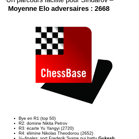
Moyenne Elo adversaires : 2668
⅛–finales: sort Frederik Svane qui battu 
Gukesh