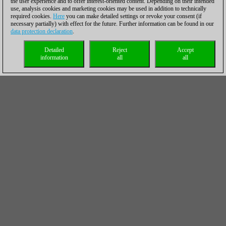
the user experience and to offer interest-oriented content. Depending on their intended
use, analysis cookies and marketing cookies may be used in addition to technically
required cookies.
Here
you can make detailed settings or revoke your consent (if
necessary partially) with effect for the future. Further information can be found in our
data protection declaration
.
Detailed
Reject
Accept
information
all
all