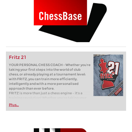
Fritz 21
YOUR PERSONAL CHESS COACH - Whether you’re
taking your first steps into the world of club
chess, or already playing at a tournament level:
with FRITZ, you can train more efficiently,
intelligently and with a more personalised
approach than ever before.
FRITZ is more than just a chess engine – it’s a
training revolution! Whether you’re taking your
first steps into the world of club chess, or already
Plus…
playing at a tournament level: with FRITZ, you can
train more efficiently, intelligently and with a
more personalised approach than ever before.
* COMPETE AGAINST LEGENDS
* FRITZ is fun! BETTER CALCULATIONS – EVEN
UNDER TIME PRESSURE!