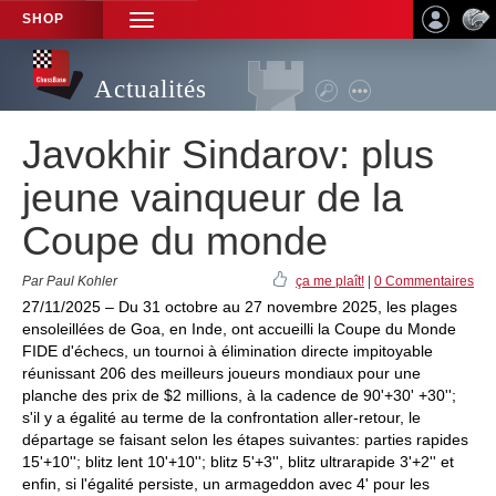
SHOP
TOGGLE
NAVIGATION
Actualités
Javokhir Sindarov: plus
jeune vainqueur de la
Coupe du monde
Par Paul Kohler
ça me plaît!
|
0 Commentaires
27/11/2025 – Du 31 octobre au 27 novembre 2025, les plages
ensoleillées de Goa, en Inde, ont accueilli la Coupe du Monde
FIDE d'échecs, un tournoi à élimination directe impitoyable
réunissant 206 des meilleurs joueurs mondiaux pour une
planche des prix de $2 millions, à la cadence de 90'+30' +30'';
s'il y a égalité au terme de la confrontation aller-retour, le
départage se faisant selon les étapes suivantes: parties rapides
15'+10''; blitz lent 10'+10''; blitz 5'+3'', blitz ultrarapide 3'+2'' et
enfin, si l'égalité persiste, un armageddon avec 4' pour les