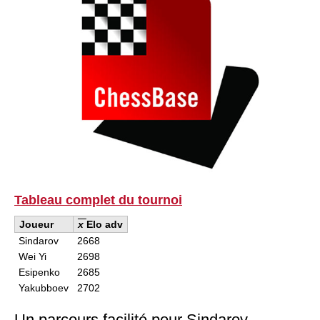
* STYLE SIMULATION AT THE HIGHEST LEVEL
* EVEN STRONGER. EVEN MORE BEAUTIFUL.
EVEN MORE DIRECT.
Tableau complet du tour
noi
Joueur
x
Elo adv
Sindarov
2668
Wei Yi
2698
Esipenko
2685
Yakubboev
2702
Un parcours facilité pour Sindarov –