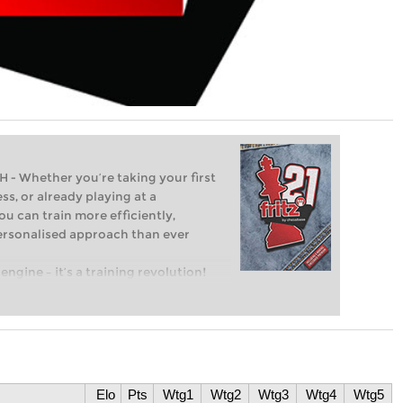
Whether you’re taking your first
ss, or already playing at a
ou can train more efficiently,
personalised approach than ever
engine – it’s a training revolution!
t steps into the world of club chess,
ent level: with FRITZ, you can train
 and with a more personalised
ULATIONS – EVEN UNDER TIME
Elo
Pts
Wtg1
Wtg2
Wtg3
Wtg4
Wtg5