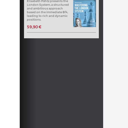
Elisabeth Pähtz presents the
London System, a structured
and ambitious approach
based on the immediate Bf4,
leading to rich and dynamic
positions.
59,90 €