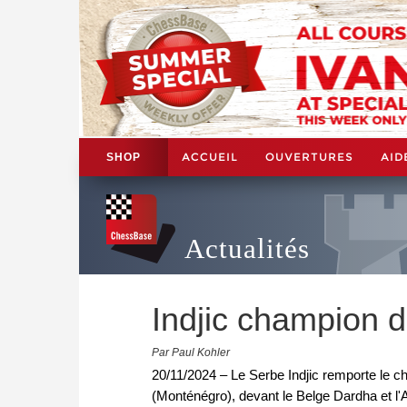
ACCUEIL
OUVERTURES
AID
SHOP
Actualités
Indjic champion 
Par Paul Kohler
20/11/2024 – Le Serbe Indjic remporte le ch
(Monténégro), devant le Belge Dardha et l'