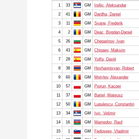
PRESSURE!
1
33
GM
Indjic, Aleksandar
* STYLE SIMULATION AT THE H
* EVEN STRONGER. EVEN MORE
2
41
GM
Dardha, Daniel
3
11
GM
Svane, Frederik
4
2
GM
Deac, Bogdan-Daniel
5
26
GM
Cheparinov, Ivan
6
43
GM
Chigaev, Maksim
7
28
GM
Yuffa, Daniil
8
38
GM
Hovhannisyan, Robert
9
60
GM
Motylev, Alexander
10
57
GM
Piorun, Kacper
11
37
GM
Bartel, Mateusz
12
50
GM
Lupulescu, Constantin
13
34
GM
Ivic, Velimir
14
16
GM
Mamedov, Rauf
15
1
GM
Fedoseev, Vladimir