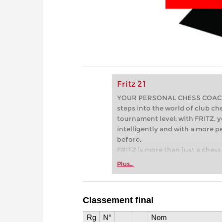
Fritz 21
YOUR PERSONAL CHESS COACH - 
steps into the world of club che
tournament level: with FRITZ, y
intelligently and with a more 
before.
FRITZ is more than just a chess 
Whether you’re taking your firs
Plus…
or already playing at a tournam
more efficiently, intelligently
approach than ever before.
Classement final
* COMPETE AGAINST LEGENDS
* FRITZ is fun! BETTER CALC
Rg
N°
Nom