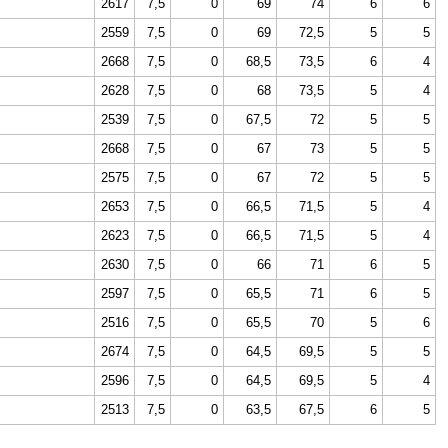
2617
7,5
0
69
74
6
6
2559
7,5
0
69
72,5
5
5
2668
7,5
0
68,5
73,5
6
4
2628
7,5
0
68
73,5
5
4
2539
7,5
0
67,5
72
5
5
2668
7,5
0
67
73
5
5
2575
7,5
0
67
72
5
5
2653
7,5
0
66,5
71,5
5
4
2623
7,5
0
66,5
71,5
5
4
2630
7,5
0
66
71
6
5
2597
7,5
0
65,5
71
6
5
2516
7,5
0
65,5
70
5
6
2674
7,5
0
64,5
69,5
5
5
2596
7,5
0
64,5
69,5
5
4
2513
7,5
0
63,5
67,5
6
5