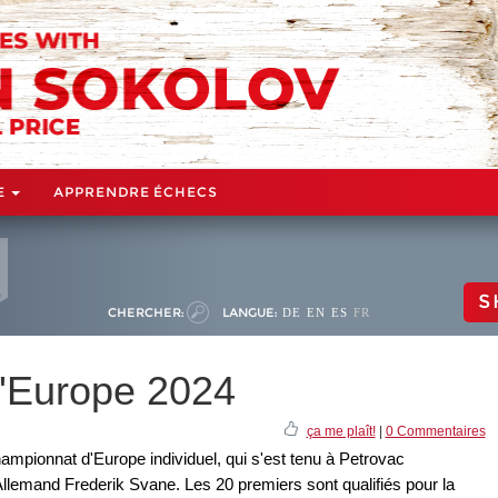
E
APPRENDRE ÉCHECS
S
CHERCHER:
LANGUE:
DE
EN
ES
FR
d'Europe 2024
ça me plaît!
|
0 Commentaires
ampionnat d'Europe individuel, qui s'est tenu à Petrovac
Allemand Frederik Svane. Les 20 premiers sont qualifiés pour la