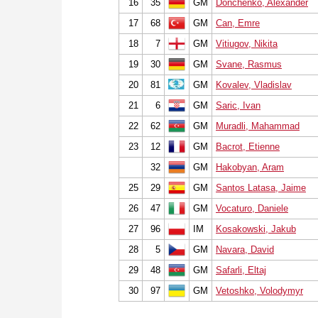
16
35
GM
Donchenko, Alexander
17
68
GM
Can, Emre
18
7
GM
Vitiugov, Nikita
19
30
GM
Svane, Rasmus
20
81
GM
Kovalev, Vladislav
21
6
GM
Saric, Ivan
22
62
GM
Muradli, Mahammad
23
12
GM
Bacrot, Etienne
32
GM
Hakobyan, Aram
25
29
GM
Santos Latasa, Jaime
26
47
GM
Vocaturo, Daniele
27
96
IM
Kosakowski, Jakub
28
5
GM
Navara, David
29
48
GM
Safarli, Eltaj
30
97
GM
Vetoshko, Volodymyr