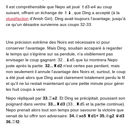
Il est compréhensible que Nepo ait joué ♗d3-e4 au coup
suivant, offrant un échange de ♗♝, que Ding a accepté (à la
stupéfaction
d'Anish Giri). Ding avait toujours l'avantage, jusqu'à
ce qu'un désastre survienne aux coups 32-33:
Une précision extrême des Noirs est nécessaire ici pour
conserver l'avantage. Mais Ding, soudain accaparé à regarder
le temps qui s'égrène sur sa pendule, n'a visiblement pas
envisager le coup gagnant: 32...♝e5 que lui montrera Nepo
juste après la partie.
32...
♜
d2
n'est certes pas perdant, mais
non seulement il annule l'avantage des Noirs et, surtout, le coup
a été joué alors que Ding avait clairement totalement perdu le fil
et qu'il ne lui restait maintenant qu'une petite minute pour gérer
les huit coups à venir.
Nepo répliquait par
33.
♖
e2
. Et Ding se précipitait, poussant son
poignard dans ventre:
33...
♜
d3
(33...♜d5 et la partie continue).
Nepo prenait alors tout son temps pour savourer la victoire que
venait de lui offrir son adversaire:
34.
♕
xc5
♜
d1+ 35.
♔
g2
♛
d3
36.
♖
f2
: