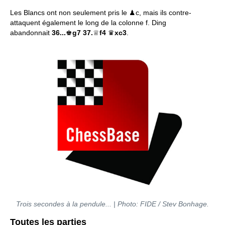
Les Blancs ont non seulement pris le ♟c, mais ils contre-
attaquent également le long de la colonne f. Ding
abandonnait
36...
♚
g7 37.
♕
f4
♛
xc3
.
Trois secondes à la pendule... | Photo: FIDE / Stev Bonhage.
Toutes les parties