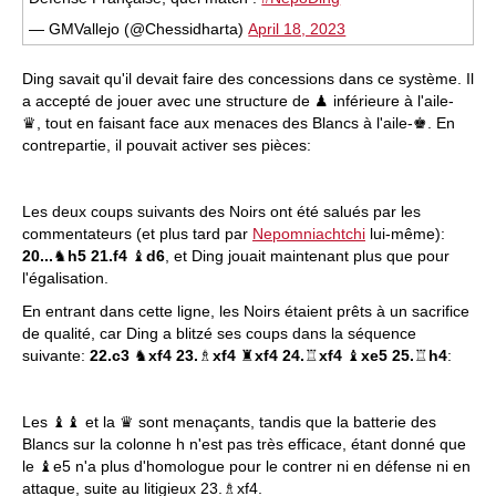
— GMVallejo (@Chessidharta)
April 18, 2023
Ding savait qu'il devait faire des concessions dans ce système. Il
a accepté de jouer avec une structure de ♟ inférieure à l'aile-
♛, tout en faisant face aux menaces des Blancs à l'aile-♚. En
contrepartie, il pouvait activer ses pièces:
Les deux coups suivants des Noirs ont été salués par les
commentateurs (et plus tard par
Nepomniachtchi
lui-même):
20...
♞
h5 21.f4
♝
d6
, et Ding jouait maintenant plus que pour
l'égalisation.
En entrant dans cette ligne, les Noirs étaient prêts à un sacrifice
de qualité, car Ding a blitzé ses coups dans la séquence
suivante:
22.c3
♞
xf4 23.
♗
xf4
♜
xf4 24.
♖
xf4
♝
xe5 25.
♖
h4
:
Les ♝♝ et la ♛ sont menaçants, tandis que la batterie des
Blancs sur la colonne h n'est pas très efficace, étant donné que
le ♝e5 n'a plus d'homologue pour le contrer ni en défense ni en
attaque, suite au litigieux 23.♗xf4.