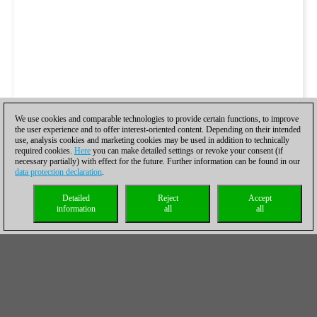
We use cookies and comparable technologies to provide certain functions, to improve
the user experience and to offer interest-oriented content. Depending on their intended
use, analysis cookies and marketing cookies may be used in addition to technically
required cookies.
Here
you can make detailed settings or revoke your consent (if
necessary partially) with effect for the future. Further information can be found in our
data protection declaration
.
Detailed
Reject
Accept
information
all
all