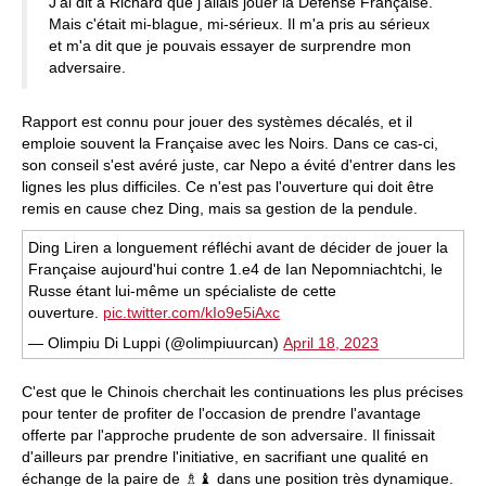
J'ai dit à Richard que j'allais jouer la Défense Française.
Mais c'était mi-blague, mi-sérieux. Il m'a pris au sérieux
et m'a dit que je pouvais essayer de surprendre mon
adversaire.
Rapport est connu pour jouer des systèmes décalés, et il
emploie souvent la Française avec les Noirs. Dans ce cas-ci,
son conseil s'est avéré juste, car Nepo a évité d'entrer dans les
lignes les plus difficiles. Ce n'est pas l'ouverture qui doit être
remis en cause chez Ding, mais sa gestion de la pendule.
Ding Liren a longuement réfléchi avant de décider de jouer la
Française aujourd'hui contre 1.e4 de Ian Nepomniachtchi, le
Russe étant lui-même un spécialiste de cette
ouverture.
pic.twitter.com/kIo9e5iAxc
— Olimpiu Di Luppi (@olimpiuurcan)
April 18, 2023
C'est que le Chinois cherchait les continuations les plus précises
pour tenter de profiter de l'occasion de prendre l'avantage
offerte par l'approche prudente de son adversaire. Il finissait
d'ailleurs par prendre l'initiative, en sacrifiant une qualité en
échange de la paire de ♗♝ dans une position très dynamique.