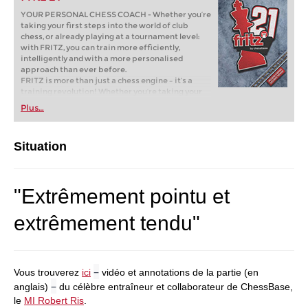
YOUR PERSONAL CHESS COACH - Whether you’re
taking your first steps into the world of club
chess, or already playing at a tournament level:
with FRITZ, you can train more efficiently,
intelligently and with a more personalised
approach than ever before.
FRITZ is more than just a chess engine – it’s a
training revolution! Whether you’re taking your
first steps into the world of club chess, or already
Plus…
playing at a tournament level: with FRITZ, you can
train more efficiently, intelligently and with a
more personalised approach than ever before.
Situation
* COMPETE AGAINST LEGENDS
* FRITZ is fun! BETTER CALCULATIONS – EVEN
UNDER TIME PRESSURE!
* STYLE SIMULATION AT THE HIGHEST LEVEL
"Extrêmement pointu et
* EVEN STRONGER. EVEN MORE BEAUTIFUL.
EVEN MORE DIRECT.
extrêmement tendu"
–
Vous trouverez
ici
vidéo et annotations de la partie (en
–
anglais)
du célèbre entraîneur et collaborateur de ChessBase,
le
MI Robert Ris
.