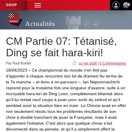
SHOP
TOGGLE
NAVIGATION
Actualités
CM Partie 07: Tétanisé,
Ding se fait hara-kiri!
Par Paul Kohler
ça me plaît!
|
0 Commentaires
18/04/2023 – Ce championnat du monde n'en finit pas
d'apporter à chaque rencontre son lot de drames! Au terme de
la 7e manche – et donc à mi-parcours –, Ian Nepomniachtchi
reprend pour la troisième fois une longueur d'avance, suite à un
incroyable hara-kiri de Ding Liren, complètement tétanisé alors
qu'il lui restait neuf coups à jouer pour sortir du zeitnot et qu'il
semblait avoir la situation bien en main. Le Chinois avait en effet
non seulement résolu tous les problèmes résultants de son
choix à double tranchant de jouer la Française, mais il avait
également l'initiative. C'est alors que quelque chose s'est
déconnecté dans sa pensée, et qu'il a simplement offert la