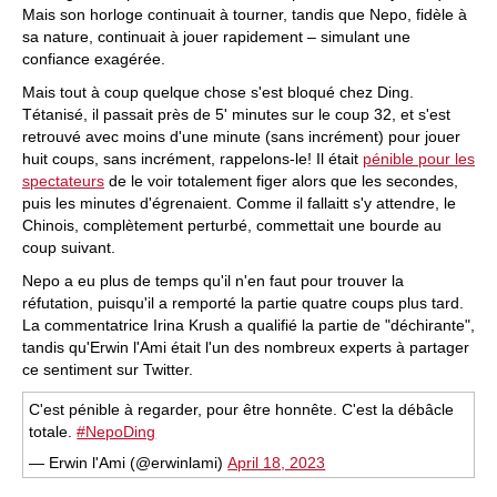
Mais son horloge continuait à tourner, tandis que Nepo, fidèle à
sa nature, continuait à jouer rapidement – simulant une
confiance exagérée.
Mais tout à coup quelque chose s'est bloqué chez Ding.
Tétanisé, il passait près de 5' minutes sur le coup 32, et s'est
retrouvé avec moins d'une minute (sans incrément) pour jouer
huit coups, sans incrément, rappelons-le! Il était
pénible pour les
spectateurs
de le voir totalement figer alors que les secondes,
puis les minutes d'égrenaient. Comme il fallaitt s'y attendre, le
Chinois, complètement perturbé, commettait une bourde au
coup suivant.
Nepo a eu plus de temps qu'il n'en faut pour trouver la
réfutation, puisqu'il a remporté la partie quatre coups plus tard.
La commentatrice Irina Krush a qualifié la partie de "déchirante",
tandis qu'Erwin l'Ami était l'un des nombreux experts à partager
ce sentiment sur Twitter.
C'est pénible à regarder, pour être honnête. C'est la débâcle
totale.
#NepoDing
— Erwin l'Ami (@erwinlami)
April 18, 2023