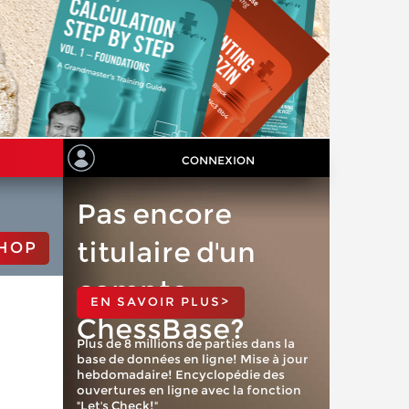
CONNEXION
Pas encore
titulaire d'un
HOP
compte
EN SAVOIR PLUS>
ChessBase?
Plus de 8 millions de parties dans la
base de données en ligne! Mise à jour
hebdomadaire! Encyclopédie des
ouvertures en ligne avec la fonction
"Let's Check!"