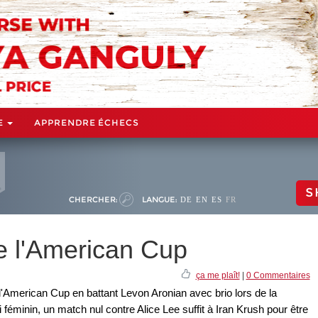
E
APPRENDRE ÉCHECS
S
CHERCHER:
LANGUE:
DE
EN
ES
FR
e l'American Cup
ça me plaît!
|
0 Commentaires
'American Cup en battant Levon Aronian avec brio lors de la
i féminin, un match nul contre Alice Lee suffit à Iran Krush pour être