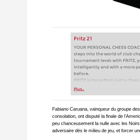
Fritz 21
YOUR PERSONAL CHESS COACH - 
steps into the world of club che
tournament level: with FRITZ, y
intelligently and with a more 
before.
FRITZ is more than just a chess 
Whether you’re taking your firs
Plus…
or already playing at a tournam
more efficiently, intelligently
approach than ever before.
Fabiano Caruana, vainqueur du groupe des 
* COMPETE AGAINST LEGENDS
consolation, ont disputé la finale de l'Ame
* FRITZ is fun! BETTER CALC
peu chanceusement la nulle avec les Noirs l
PRESSURE!
adversaire dès le milieu de jeu, et forcer un
* STYLE SIMULATION AT THE H
* EVEN STRONGER. EVEN MORE