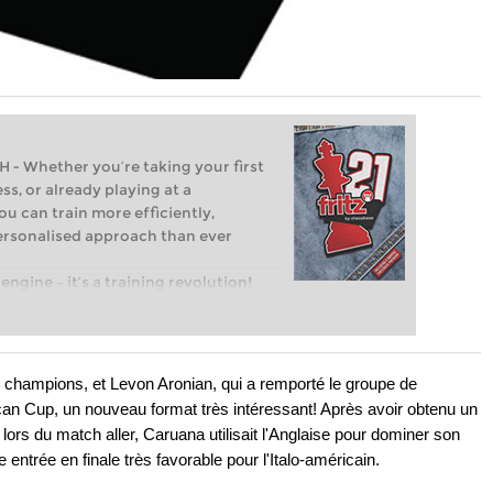
Whether you’re taking your first
ss, or already playing at a
ou can train more efficiently,
personalised approach than ever
engine – it’s a training revolution!
t steps into the world of club chess,
ent level: with FRITZ, you can train
 and with a more personalised
champions, et Levon Aronian, qui a remporté le groupe de
rican Cup, un nouveau format très intéressant! Après avoir obtenu un
ULATIONS – EVEN UNDER TIME
ors du match aller, Caruana utilisait l'Anglaise pour dominer son
e entrée en finale très favorable pour l'Italo-américain.
IGHEST LEVEL
 BEAUTIFUL. EVEN MORE DIRECT.