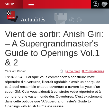
SHOP
TOGGLE
NAVIGATION
Actualités
Vient de sortir: Anish Giri:
– A Supergrandmaster's
Guide to Openings Vol.1
& 2
Par Paul Kohler
ça me plaît!
|
0 Commentaires
18/04/2024 – Lorsque vous commencez à construire votre
répertoire d'ouvertures, il serait agréable d'avoir un aperçu de
ce à quoi ressemble chaque ouverture à travers les yeux d'un
super GM. Cela vous aiderait à construire votre répertoire et à
comprendre le vaste monde des Ouvertures. C'est exactement
dans cette optique que "A Supergrandmaster's Guide to
Openings with Anish Giri" a été réalisé.