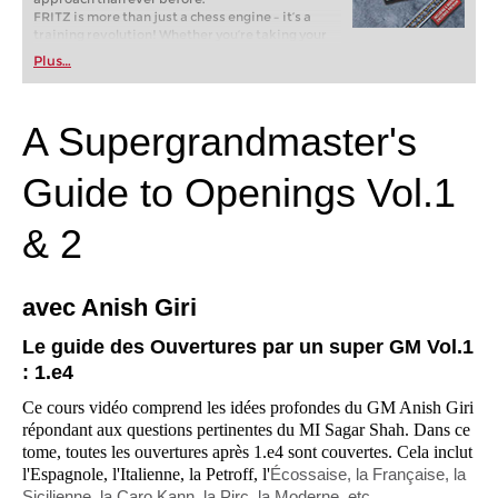
FRITZ is more than just a chess engine – it’s a
training revolution! Whether you’re taking your
first steps into the world of club chess, or already
Plus…
playing at a tournament level: with FRITZ, you can
train more efficiently, intelligently and with a
more personalised approach than ever before.
* COMPETE AGAINST LEGENDS
A Supergrandmaster's
* FRITZ is fun! BETTER CALCULATIONS – EVEN
UNDER TIME PRESSURE!
* STYLE SIMULATION AT THE HIGHEST LEVEL
Guide to Openings Vol.1
* EVEN STRONGER. EVEN MORE BEAUTIFUL.
EVEN MORE DIRECT.
& 2
avec Anish Giri
Le guide des Ouvertures par un super GM Vol.1
: 1.e4
Ce cours vidéo comprend les idées profondes du GM Anish Giri
répondant aux questions pertinentes du MI Sagar Shah. Dans ce
tome, toutes les ouvertures après 1.e4 sont couvertes. Cela inclut
l'Espagnole, l'Italienne, la Petroff, l'
Écossaise, la Française, la
Sicilienne, la Caro Kann, la Pirc, la Moderne, etc.