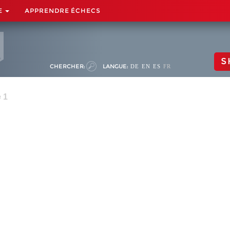
E
APPRENDRE ÉCHECS
S
CHERCHER:
LANGUE:
DE
EN
ES
FR
 1