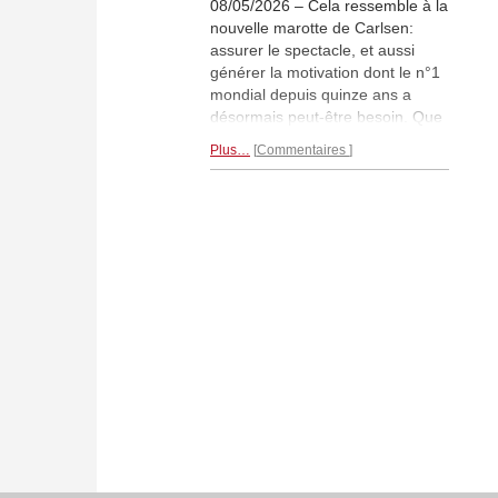
08/05/2026 – Cela ressemble à la
nouvelle marotte de Carlsen:
assurer le spectacle, et aussi
générer la motivation dont le n°1
mondial depuis quinze ans a
désormais peut-être besoin. Que
ce soit lors de la finale du
Speed
Plus…
Commentaires
Chess
, du championnat du
monde de
Freestyle
, ou tout
récemment dans l'
Open
chess.com
, le Norvégien a, à
Malmö également, laissé ses
adversaires prendre le large
avant de sonner la fin de la
récréation – avec trois victoires
lors des trois dernières rondes.
Seul en tête après quatre rondes,
Erdogmus a fait les frais de ce
retour lors de la dernière journée,
dans une partie typiquement
calme où le maestro a, tel est la
griffe du champion, «pétri» son
jeune adversaire jusqu’à le faire