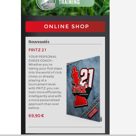
ONLINE SHOP
Nouveautés
FRITZ 21
YOUR PERSONAL
CHESS COACH -
Whether you’re
taking your first steps
into the world of club
chess, or already
playing at a
tournament level:
with FRITZ, you can
train more efficiently,
intelligently and with
a more personalised
approach than ever
before.
69,90 €