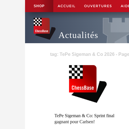
ACCUEIL
OUVERTURES
AID
SHOP
Actualités
tag: TePe Sigeman & Co 2026 - Page
TePe Sigeman & Co: Sprint final
gagnant pour Carlsen!