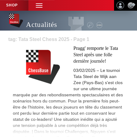
SHOP
TOGGLE
NAVIGATION
Actualités
tag: Tata Steel Chess 2025 - Page 1
Pragg' remporte le Tata
Steel après une folle
dernière journée!
03/02/2025 – Le tournoi
Tata Steel de Wijk aan
Zee (Pays-Bas) s'est clos
sur une ultime journée
marquée par des rebondissements spectaculaires et des
scénarios hors du commun. Pour la première fois peut-
être de l'histoire, les deux joueurs en tête du classement
ont perdu leur dernière partie tout en conservant leur
statut de co-leaders! Une situation inédite qui a ajouté
une tension palpable à une compétition déjà très
disputée. | Dans le tournoi Challengers, Nguyen s'est