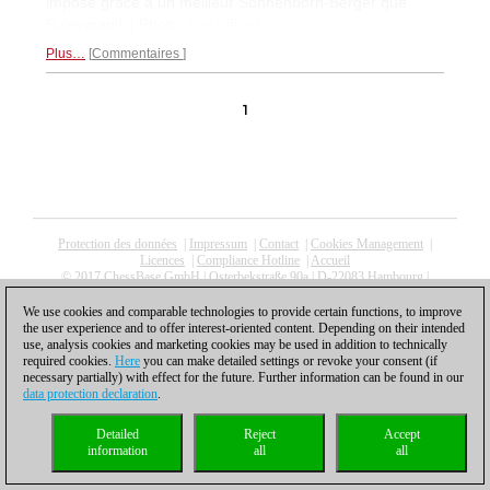
imposé grâce à un meilleur Sonnenborn-Berger que
Suleymanli. | Photo:
site officiel
.
Plus…
Commentaires
1
Protection des données
|
Impressum
|
Contact
|
Cookies Management
|
Licences
|
Compliance Hotline
|
Accueil
© 2017 ChessBase GmbH | Osterbekstraße 90a | D-22083 Hambourg |
Allemagne
coldest news
We use cookies and comparable technologies to provide certain functions, to improve
the user experience and to offer interest-oriented content. Depending on their intended
use, analysis cookies and marketing cookies may be used in addition to technically
required cookies.
Here
you can make detailed settings or revoke your consent (if
necessary partially) with effect for the future. Further information can be found in our
data protection declaration
.
Detailed
Reject
Accept
information
all
all