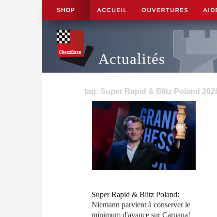
ACCUEIL
OUVERTURES
AID
SHOP
Actualités
tag: Super Rapid & Blitz Poland 202
Super Rapid & Blitz Poland:
Niemann parvient à conserver le
minimum d'avance sur Caruana!