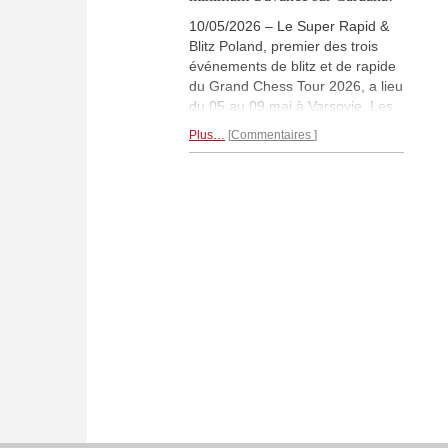
10/05/2026 – Le Super Rapid &
Blitz Poland, premier des trois
événements de blitz et de rapide
du Grand Chess Tour 2026, a lieu
du 05 au 09 mai à Varsovie. Les
trois premiers jours de la
Plus…
Commentaires
compétition se déroulent les 9
rondes de parties rapides
(25'+10''), suivies les deux jours
suivants de 18 rondes de blitz
(5'+2''). Parmi les participants
figurent Gukesh Dommaraju et
Javokhir Sindarov, qui
s’affronteront plus tard dans
l’année pour le titre de champion
du monde. | Photo: Lennart
Ootes