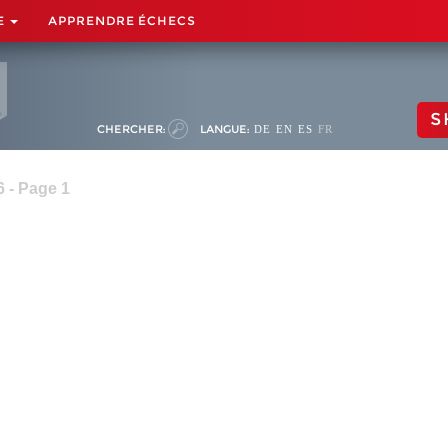
E
APPRENDRE ÉCHECS
S
CHERCHER:
LANGUE:
DE
EN
ES
FR
6 - Page 1