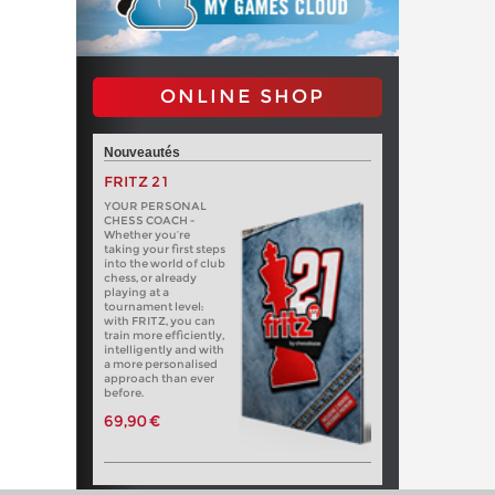
ONLINE SHOP
Nouveautés
FRITZ 21
YOUR PERSONAL
CHESS COACH -
Whether you’re
taking your first steps
into the world of club
chess, or already
playing at a
tournament level:
with FRITZ, you can
train more efficiently,
intelligently and with
a more personalised
approach than ever
before.
69,90 €