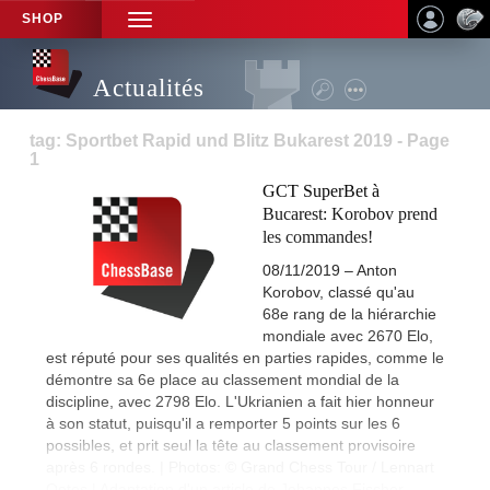
SHOP
TOGGLE
NAVIGATION
Actualités
tag: Sportbet Rapid und Blitz Bukarest 2019 - Page
1
GCT SuperBet à
Bucarest: Korobov prend
les commandes!
08/11/2019 – Anton
Korobov, classé qu'au
68e rang de la hiérarchie
mondiale avec 2670 Elo,
est réputé pour ses qualités en parties rapides, comme le
démontre sa 6e place au classement mondial de la
discipline, avec 2798 Elo. L'Ukrianien a fait hier honneur
à son statut, puisqu'il a remporter 5 points sur les 6
possibles, et prit seul la tête au classement provisoire
après 6 rondes. | Photos: © Grand Chess Tour / Lennart
Ootes | Adaptation d'un article de Johannes Fischer.