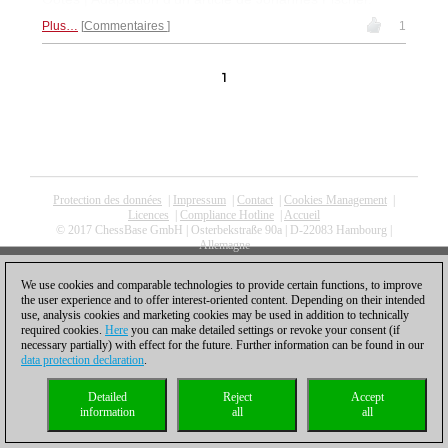
Plus…
Commentaires
1
1
Protection des données
|
Impressum
|
Contact
|
Cookies Management
|
Licences
|
Compliance Hotline
|
Accueil
© 2017 ChessBase GmbH | Osterbekstraße 90a | D-22083 Hambourg |
Allemagne
coldest news
We use cookies and comparable technologies to provide certain functions, to improve
the user experience and to offer interest-oriented content. Depending on their intended
use, analysis cookies and marketing cookies may be used in addition to technically
required cookies.
Here
you can make detailed settings or revoke your consent (if
necessary partially) with effect for the future. Further information can be found in our
data protection declaration
.
Detailed
Reject
Accept
information
all
all