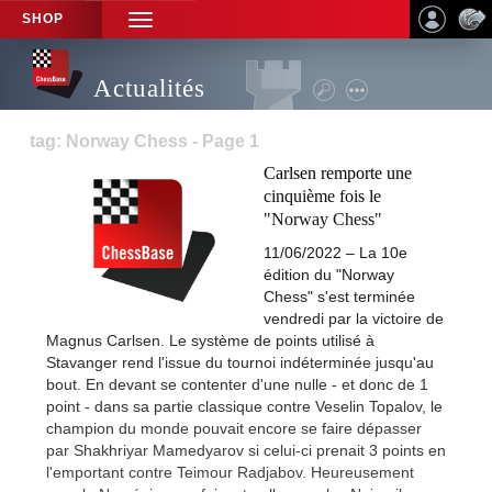
SHOP
TOGGLE
NAVIGATION
Actualités
tag: Norway Chess - Page 1
Carlsen remporte une
cinquième fois le
"Norway Chess"
11/06/2022 – La 10e
édition du "Norway
Chess" s'est terminée
vendredi par la victoire de
Magnus Carlsen. Le système de points utilisé à
Stavanger rend l'issue du tournoi indéterminée jusqu'au
bout. En devant se contenter d'une nulle - et donc de 1
point - dans sa partie classique contre Veselin Topalov, le
champion du monde pouvait encore se faire dépasser
par Shakhriyar Mamedyarov si celui-ci prenait 3 points en
l'emportant contre Teimour Radjabov. Heureusement