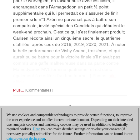
pour le Norvégien, en faisant nulle avec les Noirs, il
engrangeait dans l'Armageddon un petit ½ point
supplémentaire qui lui permettait de s'assurer de finir
premier si le n°1 Azéri ne parvenait pas à battre son
compatriote, invité spécial des Candidats qui débutent le
week-end prochain. C'est ce qui s'est finalement produit;
Carlsen récolte ainsi un cinquième sacre, le quatrième
d’affiliée, après ceux de 2016, 2019, 2020, 2021. À noter
la belle performance de Vishy Anand, troisième, et qui
aurait pu se battre pour la victoire finale s'il n'avait pas
commis une gaffe malheureuse dans sa partie contre
Mamedyarov. MVL termine quatrième, et est donc
également à créditer d'un bon tournoi. | Photos:
site
officiel
.
Plus…
Commentaires
1
We use cookies and comparable technologies to provide certain functions, to improve
the user experience and to offer interest-oriented content. Depending on their intended
use, analysis cookies and marketing cookies may be used in addition to technically
required cookies.
Here
you can make detailed settings or revoke your consent (if
necessary partially) with effect for the future. Further information can be found in our
data protection declaration
.