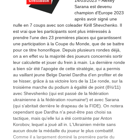
14/03/2023 – Alexey
Sarana est devenu
champion d'Europe 2023
après avoir signé une
nulle en 7 coups avec son coleader Kirill Shevchenko. Il
est vrai que les participants sont plus intéressés à
prendre l'une des 23 premières places qui garantissent
une participation à la Coupe du Monde, que de se battre
pour ce titre honorifique. Depuis plusieurs rondes déjà,
on a en effet vu la majorité des joueurs concernés sortir
leur calculette et jouer du frein à main. La dernière ronde
a bien sûr été l'apogée de cette stratégie, qui a permis
au vaillant jeune Belge Daniel Dardha d'en profiter et de
se hisser, grâce à sa victoire lors de la 11e ronde, sur la
troisième marche du podium à égalité de point (8½/11)
avec Shevshenko (qui est passé de la fédération
ukrainienne à la fédération roumaine!) et avec Sarana
(qui s'abritait derrière le drapeau de la FIDE). On notera
cependant que Dardha n'a peut-être pas choisi sa
tactique, mais qu'elle lui a été contrainte par Anton
Korobov, lequel a joué all in. L'Ukrainien mérite sans
aucun doute la médaille du joueur le plus combattif.
Comme il a largement dominé la première partie du