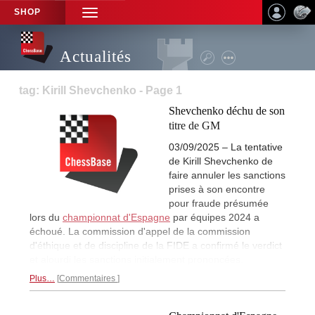
SHOP
TOGGLE
NAVIGATION
Actualités
tag: Kirill Shevchenko - Page 1
Shevchenko déchu de son
titre de GM
03/09/2025 – La tentative
de Kirill Shevchenko de
faire annuler les sanctions
prises à son encontre
pour fraude présumée
lors du
championnat d'Espagne
par équipes 2024 a
échoué. La commission d'appel de la commission
d'éthique et de discipline de la FIDE a confirmé le verdict
et alourdi les sanctions initialement prononcées.
Plus…
Commentaires