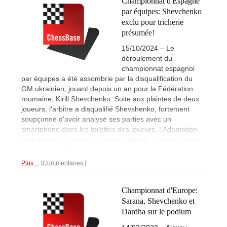
Championnat d'Espagne
par équipes: Shevchenko
exclu pour tricherie
présumée!
15/10/2024 – Le
déroulement du
championnat espagnol
par équipes a été assombrie par la disqualification du
GM ukrainien, jouant depuis un an pour la Fédération
roumaine, Kirill Shevchenko. Suite aux plaintes de deux
joueurs, l'arbitre a disqualifié Shevshenko, fortement
soupçonné d'avoir analysé ses parties avec un
smartphone dans les toilettes des joueurs. | Adaptation
d'un article
en espagnol
d'André Schulz. | Photo: Union
européenne des échecs.
Plus…
Commentaires
Championnat d'Europe:
Sarana, Shevchenko et
Dardha sur le podium