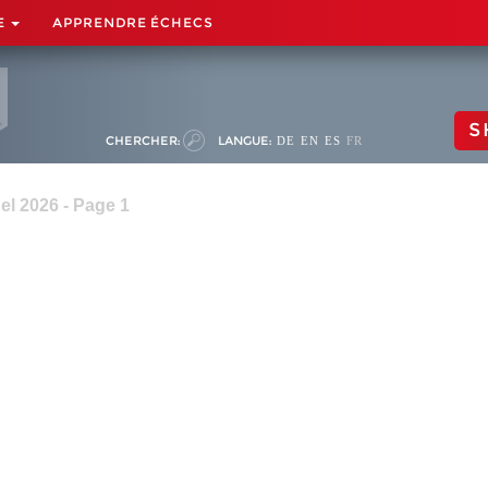
E
APPRENDRE ÉCHECS
S
CHERCHER:
LANGUE:
DE
EN
ES
FR
el 2026 - Page 1