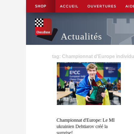
ACCUEIL
OUVERTURES
AID
SHOP
Actualités
tag: Championnat d'Europe individu
Championnat d'Europe: Le MI
ukrainien Dehtiarov créé la
surprise!