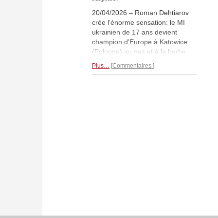
20/04/2026 – Roman Dehtiarov
crée l’énorme sensation: le MI
ukrainien de 17 ans devient
champion d’Europe à Katowice
(Pologne) au nez et à la barbe
des 21 GMs à 2600+ Elo! Le
Plus…
Commentaires
jeune homme de 17 ans s’est
imposé en solitaire avec 9/11 (+8
=2 -1), après avoir battu David
Anton lors de la dernière ronde et
Maxime Lagarde lors de l'avant-
dernière ronde – à noter
l'incroyable performance de 7
victoires d'affilée après une
défaite lors de la 5e ronde! Entré
dans le tournoi comme n°126 (!)
avec un Elo de 2452, Dehtiarov a
réalisé une performance Elo de
2781, récoltant 45,6 points Elo.
Cette victoire lui permet d’obtenir
automatiquement le titre de GM.
L'Ukrainien s'impose avec un ½