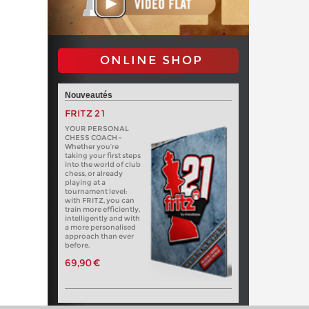
ONLINE SHOP
Nouveautés
FRITZ 21
YOUR PERSONAL
CHESS COACH -
Whether you’re
taking your first steps
into the world of club
chess, or already
playing at a
tournament level:
with FRITZ, you can
train more efficiently,
intelligently and with
a more personalised
approach than ever
before.
69,90 €