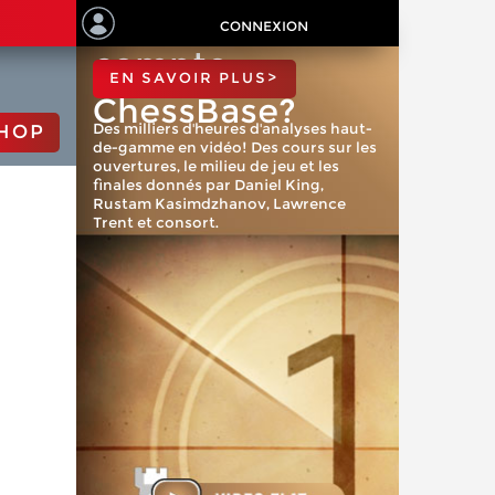
titulaire d'un
CONNEXION
compte
EN SAVOIR PLUS>
ChessBase?
Des milliers d'heures d'analyses haut-
HOP
de-gamme en vidéo! Des cours sur les
ouvertures, le milieu de jeu et les
finales donnés par Daniel King,
Rustam Kasimdzhanov, Lawrence
Trent et consort.