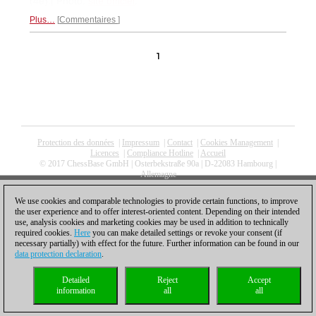
(4e).| Photo:
site officiel
.
Plus…
Commentaires
1
Protection des données
|
Impressum
|
Contact
|
Cookies Management
|
Licences
|
Compliance Hotline
|
Accueil
© 2017 ChessBase GmbH | Osterbekstraße 90a | D-22083 Hambourg |
Allemagne
coldest news
We use cookies and comparable technologies to provide certain functions, to improve
the user experience and to offer interest-oriented content. Depending on their intended
use, analysis cookies and marketing cookies may be used in addition to technically
required cookies.
Here
you can make detailed settings or revoke your consent (if
necessary partially) with effect for the future. Further information can be found in our
data protection declaration
.
Detailed
Reject
Accept
information
all
all