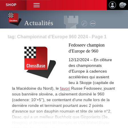
SHOP
TOGGLE
NAVIGATION
Actualités
tag: Championnat d'Europe 960 2024 - Page 1
Fedoseev champion
d'Europe de 960
12/12/2024 – En clôture
des championnats
d'Europe à cadences
accélérées qui avaient
lieu à Skopje (capitale de
la Macédoine du Nord), le
favori
Russe Fedoseev, jouant
sous bannière slovène, a clairement dominé le 960
(cadence: 10'+5''), se contentant d'une nulle lors de la
dernière ronde et terminant pourtant avec 2 points
d'avance sur son dauphin roumain et tête de série n°2,
Deac, qui a un meilleur Buchholz que Girgoriants (3e,
Hongrie) et l'excellent MI français et U20 Mahel Boyer