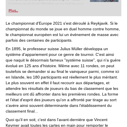
training revolution! Whether you’re taking your
first steps into the world of club chess, or already
Plus…
playing at a tournament level: with FRITZ, you can
train more efficiently, intelligently and with a
more personalised approach than ever before.
Le championnat d'Europe 2021 s'est déroulé à Reykjavik. Si le
* COMPETE AGAINST LEGENDS
championnat du monde se joue en duel homme contre homme,
* FRITZ is fun! BETTER CALCULATIONS – EVEN
le championnat européen est lui un événement de masse avec
UNDER TIME PRESSURE!
parfois des centaines de participants.
* STYLE SIMULATION AT THE HIGHEST LEVEL
* EVEN STRONGER. EVEN MORE BEAUTIFUL.
En 1895, le professeur suisse Julius Müller développa un
EVEN MORE DIRECT.
système d'appariement pour ce genre de tournoi. C'est ainsi
que naquit le désormais fameux "système suisse", qui n'a guère
évolué en 125 ans d'histoire. Même avec 11 rondes, on peut
toutefois se demander si au final le vainqueur parmi, comme ici
en Islande, les 180 participants est réellement le plus méritant.
Le plus souvent en effet il faut recourir aux départages, et
attendre les résultats de joueurs du bas de classement que les
meilleurs ont dû affronter dans les premières rondes. La forme
et l'état d'esprit des joueurs qu'on a affronté par tirage au sort
s'avère ainsi souvent déterminante dans l'établissement du
classement final...
Quoi qu'il en soit, c'est dans l'avant-dernière que Vincent
Keymer avait toutes les cartes en main pour remporter le