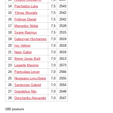
14
Paichadze Luka
7,5
2543
15
Yilmaz Mustafa
7,5
2542
16
Fridman Daniel
7,5
2542
17
Mamedov Nidjat
7,5
2528
18
Svane Rasmus
7,5
2515
19
Gabuzyan Hovhannes
7,0
2619
20
Ivic Velimir
7,0
2618
21
Nagy Gabor
7,0
2618
22
Bjerre Jonas Buhl
7,0
2613
23
Lagarde Maxime
7,0
2573
24
Pantsulaia Levan
7,0
2566
25
Nisipeanu Liviu-Dieter
7,0
2555
26
Sargissian Gabriel
7,0
2554
27
Grandelius Nils
7,0
2548
28
Donchenko Alexander
7,0
2547
180 joueurs