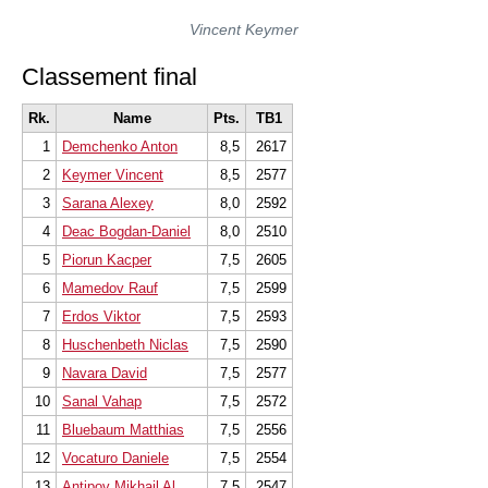
Vincent Keymer
Classement final
Rk.
Name
Pts.
TB1
1
Demchenko Anton
8,5
2617
2
Keymer Vincent
8,5
2577
3
Sarana Alexey
8,0
2592
4
Deac Bogdan-Daniel
8,0
2510
5
Piorun Kacper
7,5
2605
6
Mamedov Rauf
7,5
2599
7
Erdos Viktor
7,5
2593
8
Huschenbeth Niclas
7,5
2590
9
Navara David
7,5
2577
10
Sanal Vahap
7,5
2572
11
Bluebaum Matthias
7,5
2556
12
Vocaturo Daniele
7,5
2554
13
Antipov Mikhail Al.
7,5
2547