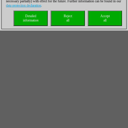
necessary partially) with effect for the future. Further information can be found in our
data protection declaration
.
Detailed
Reject
Accept
information
all
all