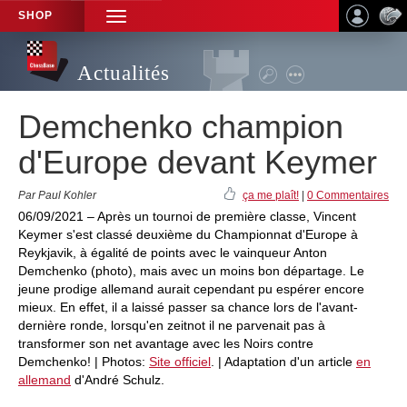
SHOP
TOGGLE
NAVIGATION
Actualités
Demchenko champion
d'Europe devant Keymer
Par Paul Kohler
ça me plaît!
|
0 Commentaires
06/09/2021 – Après un tournoi de première classe, Vincent
Keymer s'est classé deuxième du Championnat d'Europe à
Reykjavik, à égalité de points avec le vainqueur Anton
Demchenko (photo), mais avec un moins bon départage. Le
jeune prodige allemand aurait cependant pu espérer encore
mieux. En effet, il a laissé passer sa chance lors de l'avant-
dernière ronde, lorsqu'en zeitnot il ne parvenait pas à
transformer son net avantage avec les Noirs contre
Demchenko! | Photos:
Site officiel
. | Adaptation d'un article
en
allemand
d'André Schulz.