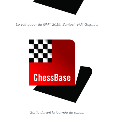
Le vainqueur du GMT 2019, Santosh Vidit Gujrathi.
Sortie durant la journée de repos.