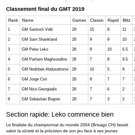
Classement final du GMT 2019
Rank
Name
Games
Classic
Rapid
Blitz
1
GM Santosh Vidit
28
15
8
11
2
GM Sam Shankland
28
9
9
10
3
GM Peter Leko
28
9
10
6.5
4
GM Parham Maghsoodloo
28
7
8
9.5
5
GM Nodirbek Abdusattorov
28
10
5
8
6
GM Jorge Cori
28
8
7
7
7
GM Nico Georgiadis
28
7
6
2
8
GM Sebastian Bogner
28
7
3
2
Section rapide: Leko commence bien
Le finaliste du championnat du monde 2004 (Brisago CH) faisait
valoir la sûreté et la précision de son jeu face à ses jeunes