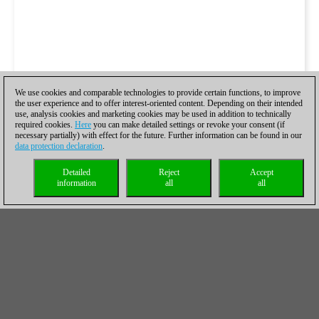
We use cookies and comparable technologies to provide certain functions, to improve
the user experience and to offer interest-oriented content. Depending on their intended
use, analysis cookies and marketing cookies may be used in addition to technically
required cookies.
Here
you can make detailed settings or revoke your consent (if
necessary partially) with effect for the future. Further information can be found in our
data protection declaration
.
Detailed
Reject
Accept
information
all
all