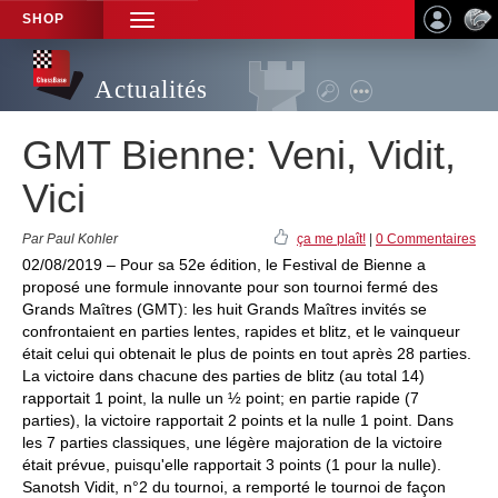
SHOP
TOGGLE
NAVIGATION
Actualités
GMT Bienne: Veni, Vidit,
Vici
Par Paul Kohler
ça me plaît!
|
0 Commentaires
02/08/2019 – Pour sa 52e édition, le Festival de Bienne a
proposé une formule innovante pour son tournoi fermé des
Grands Maîtres (GMT): les huit Grands Maîtres invités se
confrontaient en parties lentes, rapides et blitz, et le vainqueur
était celui qui obtenait le plus de points en tout après 28 parties.
La victoire dans chacune des parties de blitz (au total 14)
rapportait 1 point, la nulle un ½ point; en partie rapide (7
parties), la victoire rapportait 2 points et la nulle 1 point. Dans
les 7 parties classiques, une légère majoration de la victoire
était prévue, puisqu'elle rapportait 3 points (1 pour la nulle).
Sanotsh Vidit, n°2 du tournoi, a remporté le tournoi de façon