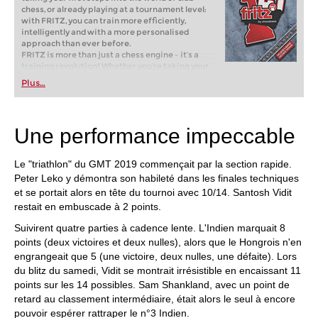
chess, or already playing at a tournament level:
with FRITZ, you can train more efficiently,
intelligently and with a more personalised
approach than ever before.
FRITZ is more than just a chess engine – it’s a
training revolution! Whether you’re taking your
first steps into the world of club chess, or already
Plus…
playing at a tournament level: with FRITZ, you can
train more efficiently, intelligently and with a
more personalised approach than ever before.
* COMPETE AGAINST LEGENDS
Une performance impeccable
* FRITZ is fun! BETTER CALCULATIONS – EVEN
UNDER TIME PRESSURE!
* STYLE SIMULATION AT THE HIGHEST LEVEL
Le "triathlon" du GMT 2019 commençait par la section rapide.
* EVEN STRONGER. EVEN MORE BEAUTIFUL.
Peter Leko y démontra son habileté dans les finales techniques
EVEN MORE DIRECT.
et se portait alors en tête du tournoi avec 10/14. Santosh Vidit
restait en embuscade à 2 points.
Suivirent quatre parties à cadence lente. L'Indien marquait 8
points (deux victoires et deux nulles), alors que le Hongrois n'en
engrangeait que 5 (une victoire, deux nulles, une défaite). Lors
du blitz du samedi, Vidit se montrait irrésistible en encaissant 11
points sur les 14 possibles. Sam Shankland, avec un point de
retard au classement intermédiaire, était alors le seul à encore
pouvoir espérer rattraper le n°3 Indien.